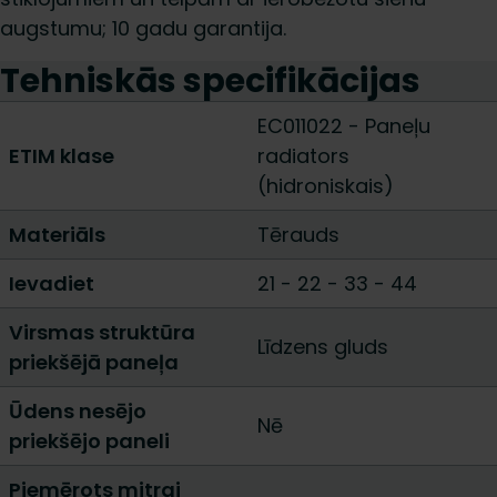
augstumu; 10 gadu garantija.
Tehniskās specifikācijas
EC011022 - Paneļu
ETIM klase
radiators
(hidroniskais)
Materiāls
Tērauds
Ievadiet
21
-
22
-
33
-
44
Virsmas struktūra
Līdzens gluds
priekšējā paneļa
Ūdens nesējo
Nē
priekšējo paneli
Piemērots mitrai