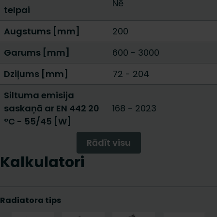
Nē
telpai
Augstums [mm]
200
Garums [mm]
600
-
3000
Dziļums [mm]
72
-
204
Siltuma emisija
saskaņā ar EN 442 20
168
-
2023
°C - 55/45 [W]
Rādīt visu
Kalkulatori