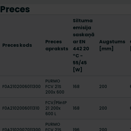
Preces
Siltuma
emisija
saskaņā
Preces
ar EN
Augstums
Preces kods
apraksts
442 20
[mm]
°C -
55/45
[W]
PURMO
F0A2102006011300
FCV 21S
168
200
200x 600
FCV/PlintP
F0A2102006011310
21 200x
168
200
600 L
PURMO
F0A2102007011300
FCV 21S
196
200