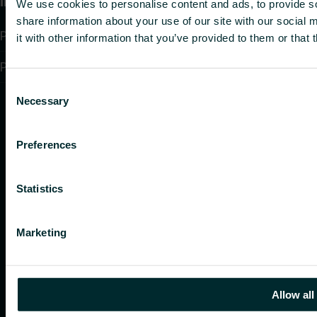
Informācija
We use cookies to personalise content and ads, to provide so
share information about your use of our site with our social
Privacy policy
it with other information that you’ve provided to them or that 
Purchase terms and conditions
Consent
Necessary
Selection
Preferences
Statistics
Marketing
Allow all