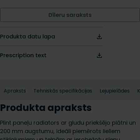
Dīleru saraksts
Produkta datu lapa
Prescription text
Apraksts
Tehniskās specifikācijas
Lejupielādes
K
Produkta apraksts
Plint paneļu radiators ar gludu priekšējo plātni un
200 mm augstumu, ideāli piemērots lieliem
stiklojumiem un telpām ar ierobežotu sienu