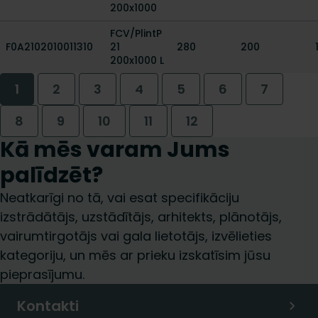
200x1000
FCV/PlintP
F0A2102010011310
21
280
200
200x1000 L
1
2
3
4
5
6
7
8
9
10
11
12
Kā mēs varam Jums
palīdzēt?
Neatkarīgi no tā, vai esat specifikāciju
izstrādātājs, uzstādītājs, arhitekts, plānotājs,
vairumtirgotājs vai gala lietotājs, izvēlieties
kategoriju, un mēs ar prieku izskatīsim jūsu
pieprasījumu.
Kontakti