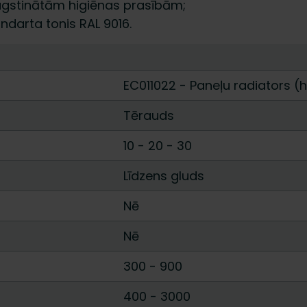
ugstinātām higiēnas prasībām;
darta tonis RAL 9016.
EC011022 - Paneļu radiators (h
Tērauds
10
-
20
-
30
Līdzens gluds
Nē
Nē
300
-
900
400
-
3000