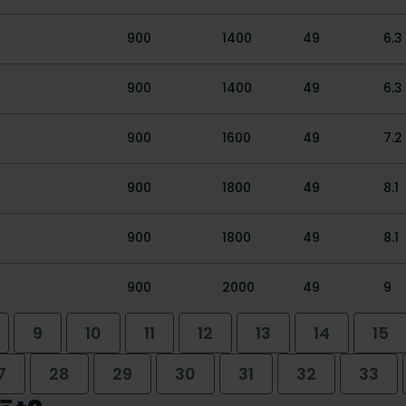
900
1400
49
6.3
900
1400
49
6.3
900
1600
49
7.2
900
1800
49
8.1
900
1800
49
8.1
900
2000
49
9
9
10
11
12
13
14
15
7
28
29
30
31
32
33