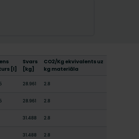
ens
Svars
CO2/Kg ekvivalents uz
urs [l]
[kg]
kg materiāla
5
28.961
2.8
5
28.961
2.8
31.488
2.8
31.488
2.8