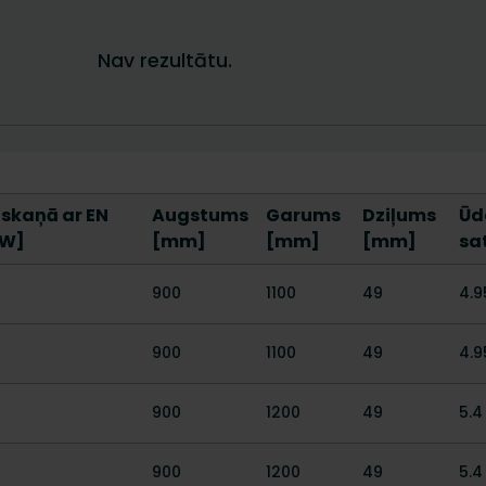
askaņā ar EN
Augstums
Garums
Dziļums
Ūd
[W]
[mm]
[mm]
[mm]
sat
900
1100
49
4.9
900
1100
49
4.9
900
1200
49
5.4
900
1200
49
5.4