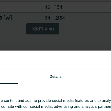
49
-
154
45 [W]
64
-
2154
Rādīt visu
Details
e content and ads, to provide social media features and to analy
 our site with our social media, advertising and analytics partn