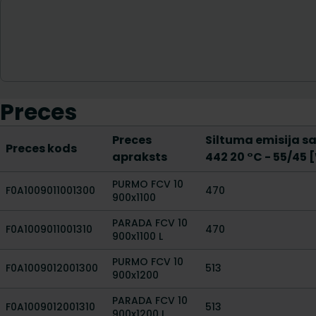
Preces
Preces
Siltuma emisija s
Preces kods
apraksts
442 20 °C - 55/45 
PURMO FCV 10
F0A1009011001300
470
900x1100
PARADA FCV 10
F0A1009011001310
470
900x1100 L
PURMO FCV 10
F0A1009012001300
513
900x1200
PARADA FCV 10
F0A1009012001310
513
900x1200 L