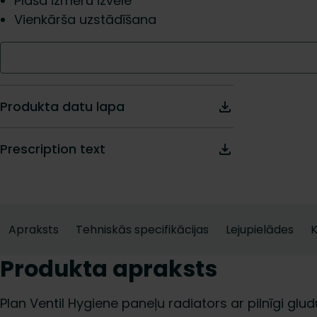
Plaša izmēru izvēle
Vienkārša uzstādīšana
Produkta datu lapa
Prescription text
Apraksts
Tehniskās specifikācijas
Lejupielādes
K
Produkta apraksts
Plan Ventil Hygiene paneļu radiators ar pilnīgi glud