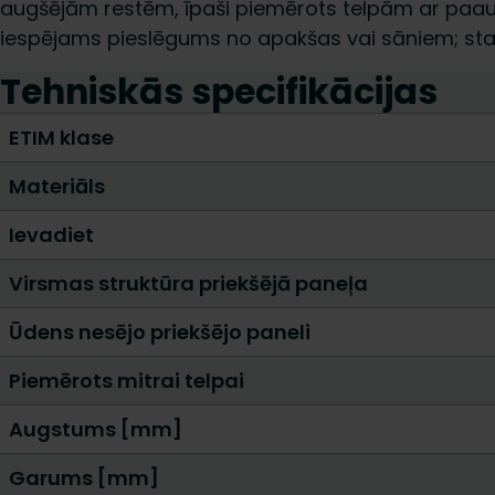
augšējām restēm, īpaši piemērots telpām ar paa
iespējams pieslēgums no apakšas vai sāniem; stan
Tehniskās specifikācijas
ETIM klase
Materiāls
Ievadiet
Virsmas struktūra priekšējā paneļa
Ūdens nesējo priekšējo paneli
Piemērots mitrai telpai
Augstums [mm]
Garums [mm]