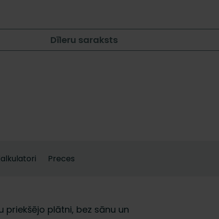
Dīleru saraksts
alkulatori
Preces
u priekšējo plātni, bez sānu un