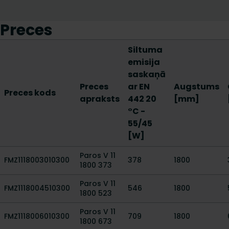
Preces
Siltuma
emisija
saskaņā
Preces
ar EN
Augstums
Preces kods
apraksts
442 20
[mm]
°C -
55/45
[W]
Paros V 11
FMZ1118003010300
378
1800
1800 373
Paros V 11
FMZ1118004510300
546
1800
1800 523
Paros V 11
FMZ1118006010300
709
1800
1800 673