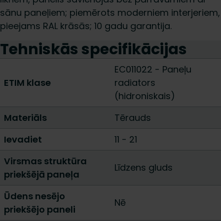
sānu paneļiem; piemērots moderniem interjeriem,
pieejams RAL krāsās; 10 gadu garantija.
Tehniskās specifikācijas
EC011022 - Paneļu
ETIM klase
radiators
(hidroniskais)
Materiāls
Tērauds
Ievadiet
11
-
21
Virsmas struktūra
Līdzens gluds
priekšējā paneļa
Ūdens nesējo
Nē
priekšējo paneli