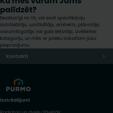
Kā mēs varam Jums
palīdzēt?
Neatkarīgi no tā, vai esat specifikāciju
izstrādātājs, uzstādītājs, arhitekts, plānotājs,
vairumtirgotājs vai gala lietotājs, izvēlieties
kategoriju, un mēs ar prieku izskatīsim jūsu
pieprasījumu.
Kontakti
Izstrādājumi
Radiatori un dvieļu žāvētāji