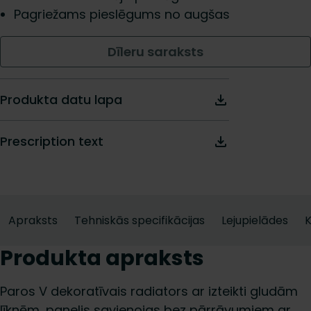
Pagriežams pieslēgums no augšas
Dīleru saraksts
Produkta datu lapa
Prescription text
Apraksts
Tehniskās specifikācijas
Lejupielādes
K
Produkta apraksts
Paros V dekoratīvais radiators ar izteikti gludām
līknēm, panelis savienojas bez pārrāvumiem ar