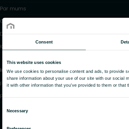
Par mums
Garantijas
Dīleru saraksts
Consent
Deta
Kontakti
This website uses cookies
Informācija
We use cookies to personalise content and ads, to provide so
share information about your use of our site with our social
Privacy policy
it with other information that you’ve provided to them or that 
Purchase terms and conditions
Consent
Necessary
Selection
Preferences