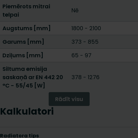
Piemērots mitrai
Nē
telpai
Augstums [mm]
1800
-
2100
Garums [mm]
373
-
855
Dziļums [mm]
65
-
97
Siltuma emisija
saskaņā ar EN 442 20
378
-
1276
°C - 55/45 [W]
Rādīt visu
Kalkulatori