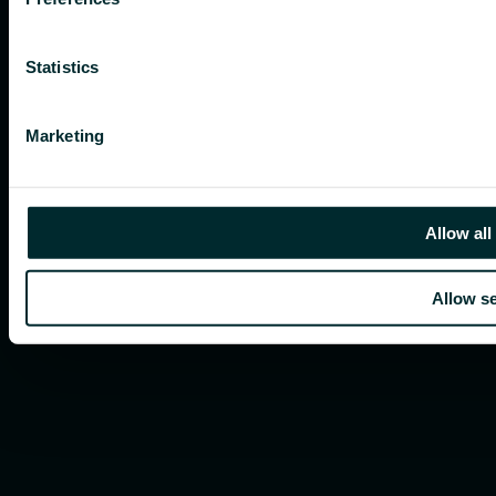
Statistics
Marketing
Allow all
Allow se