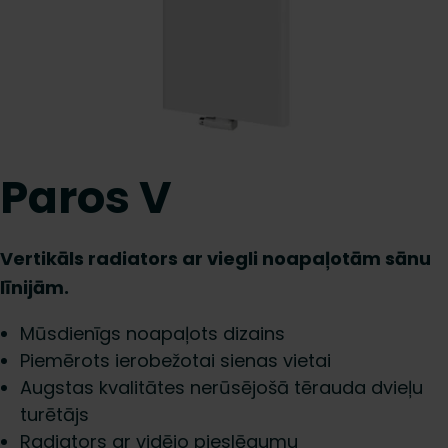
Paros V
Vertikāls radiators ar viegli noapaļotām sānu
līnijām.
Mūsdienīgs noapaļots dizains
Piemērots ierobežotai sienas vietai
Augstas kvalitātes nerūsējošā tērauda dvieļu
turētājs
Radiators ar vidējo pieslēgumu