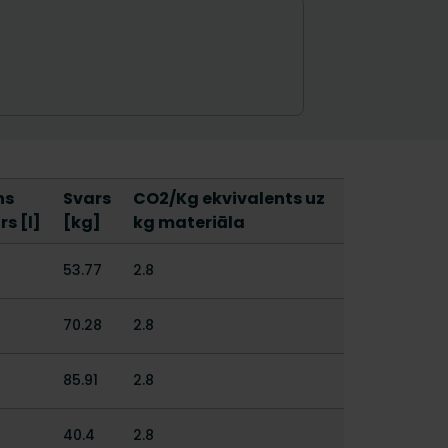
ns
Svars
CO2/Kg ekvivalents uz
rs [l]
[kg]
kg materiāla
53.77
2.8
70.28
2.8
85.91
2.8
40.4
2.8