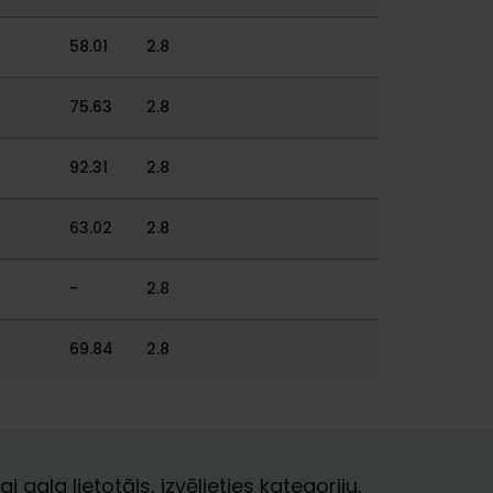
58.01
2.8
75.63
2.8
92.31
2.8
63.02
2.8
-
2.8
69.84
2.8
i gala lietotājs, izvēlieties kategoriju,