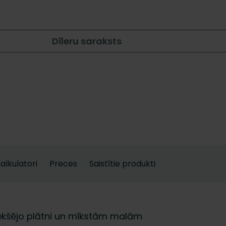
Dīleru saraksts
alkulatori
Preces
Saistītie produkti
riekšējo plātni un mīkstām malām