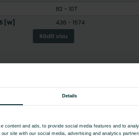
82
-
107
45 [W]
436
-
1574
Rādīt visu
Details
e content and ads, to provide social media features and to analy
 our site with our social media, advertising and analytics partn