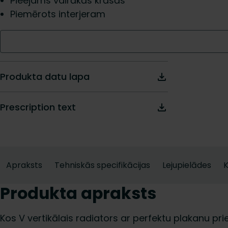
Pieejams vairākās krāsās
Piemērots interjeram
Produkta datu lapa
Prescription text
Apraksts
Tehniskās specifikācijas
Lejupielādes
K
Produkta apraksts
Kos V vertikālais radiators ar perfektu plakanu p