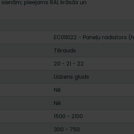
m sienām; pieejams RAL krāsās un
EC011022 - Paneļu radiators (h
Tērauds
20
-
21
-
22
Līdzens gluds
Nē
Nē
1500
-
2100
300
-
750