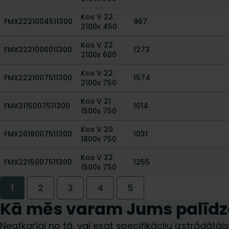
Kos V 22
FMX2221004511300
967
2100x 450
Kos V 22
FMX2221006011300
1273
2100x 600
Kos V 22
FMX2221007511300
1574
2100x 750
Kos V 21
FMX2115007511300
1014
1500x 750
Kos V 20
FMX2018007511300
1031
1800x 750
Kos V 22
FMX2215007511300
1255
1500x 750
1
2
3
4
5
Kā mēs varam Jums palīdz
Neatkarīgi no tā, vai esat specifikāciju izstrādātājs,