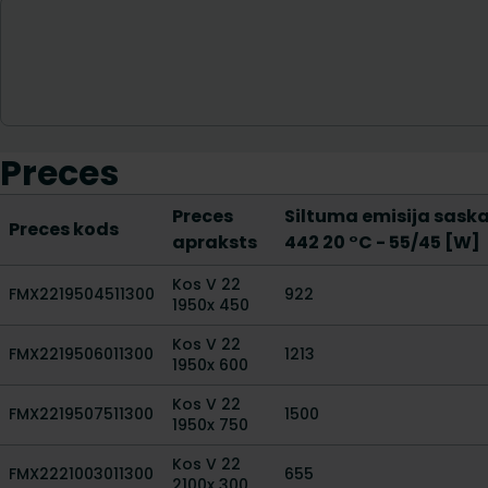
Preces
Preces
Siltuma emisija saska
Preces kods
apraksts
442 20 °C - 55/45 [W]
Kos V 22
FMX2219504511300
922
1950x 450
Kos V 22
FMX2219506011300
1213
1950x 600
Kos V 22
FMX2219507511300
1500
1950x 750
Kos V 22
FMX2221003011300
655
2100x 300