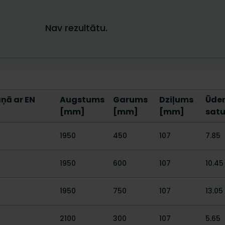
ņā ar EN
Augstums
Garums
Dziļums
Ūde
[mm]
[mm]
[mm]
satu
1950
450
107
7.85
1950
600
107
10.45
1950
750
107
13.05
2100
300
107
5.65