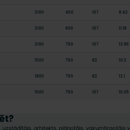
2100
450
107
8.42
2100
600
107
11.18
2100
750
107
13.95
1500
750
82
10.3
1800
750
82
12.1
1500
750
107
10.35
ēt?
 uzstādītājs, arhitekts, plānotājs, vairumtirgotājs va