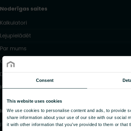
Noderīgas saites
Kalkulatori
Lejupielādēt
Par mums
Garantijas
Dīleru saraksts
Consent
Deta
Kontakti
This website uses cookies
Informācija
We use cookies to personalise content and ads, to provide so
share information about your use of our site with our social
Privacy policy
it with other information that you’ve provided to them or that 