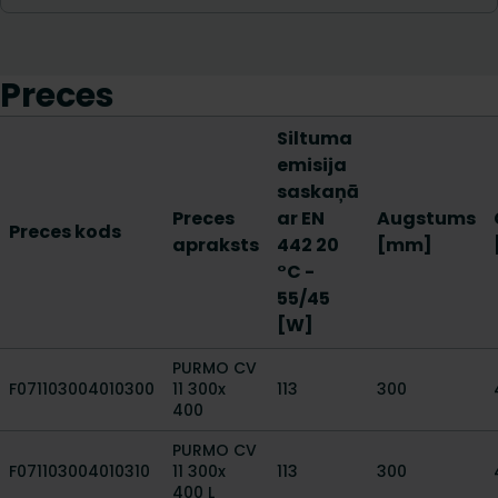
Preces
Siltuma
emisija
saskaņā
Preces
ar EN
Augstums
Preces kods
apraksts
442 20
[mm]
°C -
55/45
[W]
PURMO CV
F071103004010300
11 300x
113
300
400
PURMO CV
F071103004010310
11 300x
113
300
400 L