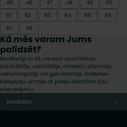
45
46
47
48
49
50
51
52
53
54
55
56
57
58
Kā mēs varam Jums
palīdzēt?
Neatkarīgi no tā, vai esat specifikāciju
izstrādātājs, uzstādītājs, arhitekts, plānotājs,
vairumtirgotājs vai gala lietotājs, izvēlieties
kategoriju, un mēs ar prieku izskatīsim jūsu
pieprasījumu.
Kontakti