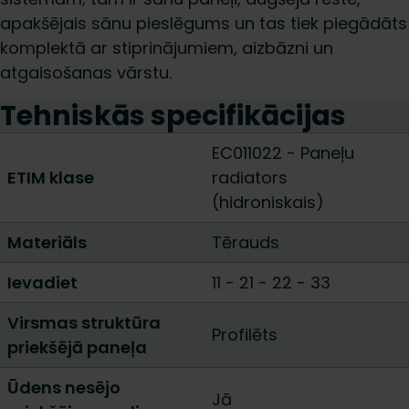
apakšējais sānu pieslēgums un tas tiek piegādāts
komplektā ar stiprinājumiem, aizbāzni un
atgaisošanas vārstu.
Tehniskās specifikācijas
EC011022 - Paneļu
ETIM klase
radiators
(hidroniskais)
Materiāls
Tērauds
Ievadiet
11
-
21
-
22
-
33
Virsmas struktūra
Profilēts
priekšējā paneļa
Ūdens nesējo
Jā