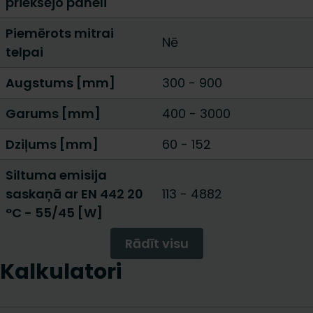
priekšējo paneli
Piemērots mitrai
Nē
telpai
Augstums [mm]
300
-
900
Garums [mm]
400
-
3000
Dziļums [mm]
60
-
152
Siltuma emisija
saskaņā ar EN 442 20
113
-
4882
°C - 55/45 [W]
Rādīt visu
Kalkulatori