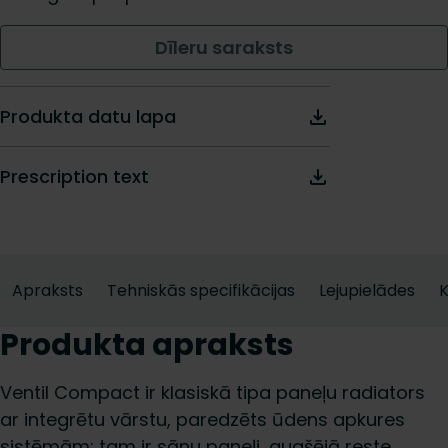
Dīleru saraksts
Produkta datu lapa
Prescription text
Apraksts
Tehniskās specifikācijas
Lejupielādes
K
Produkta apraksts
Ventil Compact ir klasiskā tipa paneļu radiators
ar integrētu vārstu, paredzēts ūdens apkures
sistēmām; tam ir sānu paneļi, augšējā reste,