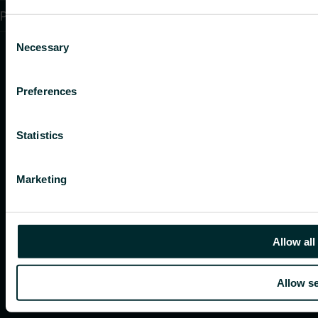
Purchase terms and conditions
Consent
Necessary
Selection
Preferences
Statistics
Marketing
Allow all
Allow se