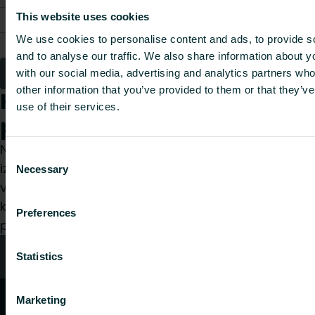
This website uses cookies
FAZTTPJFB40000P0
Jaw 40
2.24
-
We use cookies to personalise content and ads, to provide s
FAZTTPJFB50000P0
Jaw 50
5.04
-
and to analyse our traffic. We also share information about yo
1
2
with our social media, advertising and analytics partners wh
other information that you’ve provided to them or that they’v
Kā mēs varam Jums
use of their services.
palīdzēt?
Neatkarīgi no tā, vai esat specifikāciju
Consent
izstrādātājs, uzstādītājs, arhitekts, plānotājs,
Necessary
Selection
vairumtirgotājs vai gala lietotājs, izvēlieties
kategoriju, un mēs ar prieku izskatīsim jūsu
Preferences
pieprasījumu.
Kontakti
Statistics
Marketing