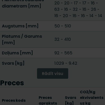
20 - 20
-
17 - 17
-
16 -
diametram [mm]
63
-
16 - 32
-
16 - 26
-
16 - 20
-
16 - 16
-
14 - 14
Augstums [mm]
50
-
510
Platums / Garums
32
-
410
[mm]
Dziļums [mm]
92
-
565
Svars [kg]
1.029
-
9.42
Rādīt visu
Preces
CO2/Kg
Preces
Svars
ekvivalents
Preces kods
apraksts
[kg]
uz kg