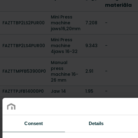
materiāla
Mini Press
FAZTTBP2LS2PUR00
machine
7.208
-
jaws16,20mm
Mini Press
FAZTTBP2LS4PUR00
machine
9.343
-
4jaws 16-32
Manual
press
FAZTTMPFB53900P0
2.91
-
machine 16-
26 mm
FAZTTPJFB14000P0
Jaw 14
1.95
-
FAZTTPJFB16000P0
Jaw 16
1.95
-
FAZTTPJFB20000P0
Jaw 20
1.9
-
Consent
Details
FAZTTPJFB26000P0
Jaw 26
2.17
-
FAZTTPJFB32000P0
Jaw 32
2.13
-