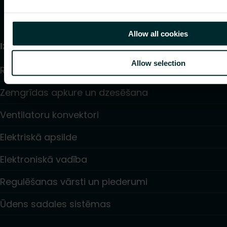
Allow all cookies
Izstrādājumi
Allow selection
Radiatori un dvieļu žāvētāji
Zemgrīdas apkure un dzesēšana
Ventilatoru konvektori
Elektriskā apsilde
Elektroniskā vadība
Regulēšanas vārsti un piederumi
Ūdens sadales sistēmas