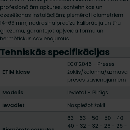
profesionālām apkures, santehnikas un
dzesēšanas instalācijām; piemēroti diametriem
14–63 mm, nodrošina precīzu kalibrāciju un tīru
griezumu, garantējot apļveida formu un
hermētiskus savienojumus.
Tehniskās specifikācijas
EC012046 - Preses
ETIM klase
žoklis/kolonna/uzmava
preses savienojumiem
Modelis
Ievietot
-
Pilnīgs
Ievadiet
Nospiežot žokli
63 - 63
-
50 - 50
-
40 -
40
-
32 - 32
-
26 - 26
-
Piemērots caurules