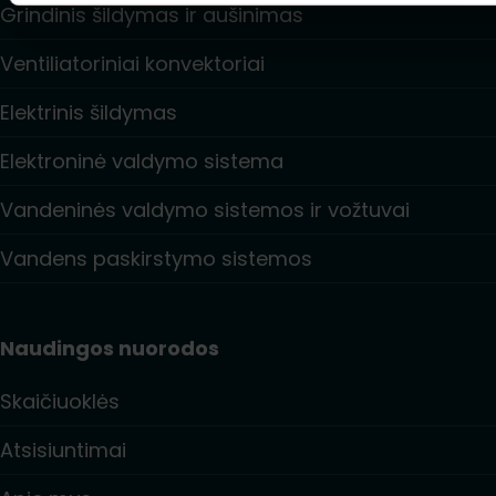
Grindinis šildymas ir aušinimas
Ventiliatoriniai konvektoriai
Elektrinis šildymas
Elektroninė valdymo sistema
Vandeninės valdymo sistemos ir vožtuvai
Vandens paskirstymo sistemos
Naudingos nuorodos
Skaičiuoklės
Atsisiuntimai