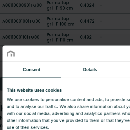
Purmo top
A06110000901TG00
0.4024
-
grill 11 90 cm
Purmo top
A06110001001TG00
0.4472
-
grill 11 100 cm
Purmo top
A06110001101TG00
0.492
-
grill 11 110 cm
Purmo top
A06110001201TG00
0.5368
-
grill 11 120 cm
Purmo top
A06110001401TG00
0.6264
-
Consent
Details
grill 11 140 cm
1
2
3
4
5
6
7
This website uses cookies
8
We use cookies to personalise content and ads, to provide s
Kaip galime Jums padėti?
and to analyse our traffic. We also share information about yo
with our social media, advertising and analytics partners wh
Nesvarbu, ar esate specifikacijų rengėjas,
other information that you’ve provided to them or that they’v
montuotojas, architektas, projektuotojas,
use of their services.