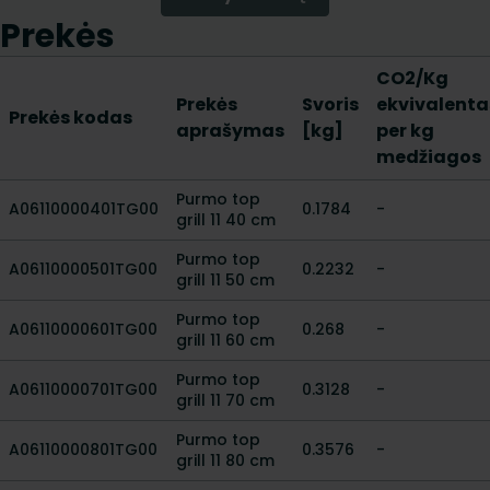
Prekės
CO2/Kg
Prekės
Svoris
ekvivalenta
Prekės kodas
aprašymas
[kg]
per kg
medžiagos
Purmo top
A06110000401TG00
0.1784
-
grill 11 40 cm
Purmo top
A06110000501TG00
0.2232
-
grill 11 50 cm
Purmo top
A06110000601TG00
0.268
-
grill 11 60 cm
Purmo top
A06110000701TG00
0.3128
-
grill 11 70 cm
Purmo top
A06110000801TG00
0.3576
-
grill 11 80 cm