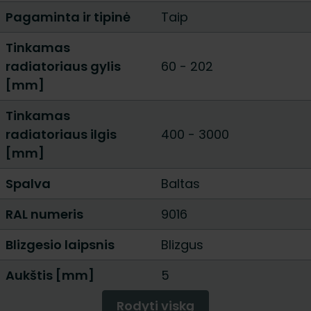
Pagaminta ir tipinė
Taip
Tinkamas
radiatoriaus gylis
60
-
202
[mm]
Tinkamas
radiatoriaus ilgis
400
-
3000
[mm]
Spalva
Baltas
RAL numeris
9016
Blizgesio laipsnis
Blizgus
Aukštis [mm]
5
Rodyti viską