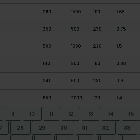
280
1500
180
1.65
350
500
230
0.75
500
1000
230
1.5
140
800
180
0.88
240
600
230
0.9
650
2000
130
1.4
9
10
11
12
13
14
15
7
28
29
30
31
32
33