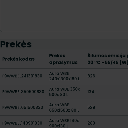
Prekės
Prekės
Šilumos emisija 
Prekės kodas
aprašymas
20 °C - 55/45 [W
Aura WBE
F9WWBEL241301830
826
240x1300x180 L
Aura WBE 350x
F9WWBEL350500830
134
500x 80 L
Aura WBE
F9WWBEL651500830
529
650x1500x 80 L
Aura WBE 140x
F9WWBEL140901330
283
900x130 L