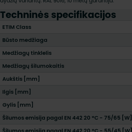
dydžių variantų. RAL 9016, 10 metų garantija.
Techninės specifikacijos
ETIM Class
Būsto medžiaga
Medžiagų tinklelis
Medžiagų šilumokaitis
Aukštis [mm]
Ilgis [mm]
Gylis [mm]
Šilumos emisija pagal EN 442 20 °C - 75/65 [W
Šilumos emisija pagal EN 442 20 °C - 55/45 [W