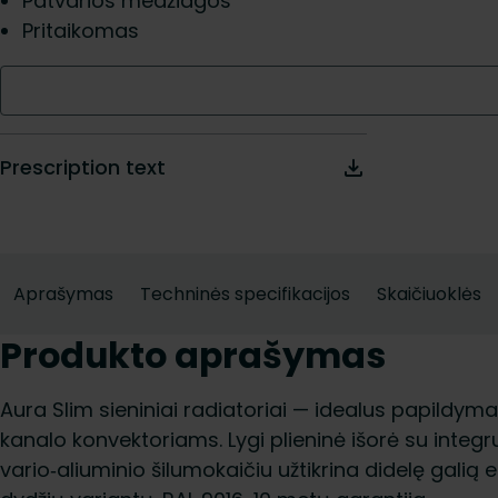
Patvarios medžiagos
Pritaikomas
Prescription text
Aprašymas
Techninės specifikacijos
Skaičiuoklės
Produkto aprašymas
Aura Slim sieniniai radiatoriai — idealus papildyma
kanalo konvektoriams. Lygi plieninė išorė su integru
vario‑aliuminio šilumokaičiu užtikrina didelę gal