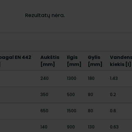
pagal EN 442
Aukštis
Ilgis
Gylis
Vanden
]
[mm]
[mm]
[mm]
kiekis [l]
240
1300
180
1.43
350
500
80
0.2
650
1500
80
0.6
140
900
130
0.63