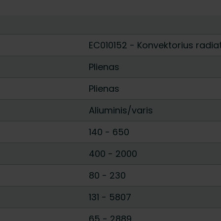
EC010152 - Konvektorius radia
Plienas
Plienas
Aliuminis/varis
140
-
650
400
-
2000
80
-
230
]
131
-
5807
]
65
-
2889