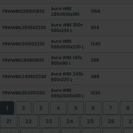
Aura WBE
F9WWBE0281501830
1056
280x1500x180
Aura WBE 350x
F9WWBEL350502330
504
500x230 L
Aura WBE
F9WWBEL501002330
1240
500x1000x230 L
Aura WBE 140x
F9WWBEL140801830
368
800x180 L
Aura WBE 240x
F9WWBEL240602330
488
600x230 L
Aura WBE
F9WWBEL652001330
1320
650x2000x130 L
1
2
3
4
5
6
7
8
21
22
23
24
25
26
2