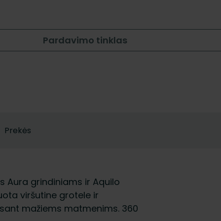
Pardavimo tinklas
Prekės
s Aura grindiniams ir Aquilo
ota viršutine grotele ir
ią esant mažiems matmenims. 360