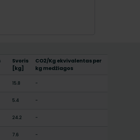
s
Svoris
CO2/Kg ekvivalentas per
[kg]
kg medžiagos
15.8
-
5.4
-
24.2
-
7.6
-