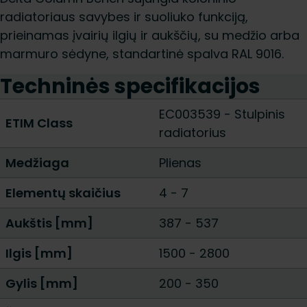
radiatoriaus savybes ir suoliuko funkciją,
prieinamas įvairių ilgių ir aukščių, su medžio arba
marmuro sėdyne, standartinė spalva RAL 9016.
Techninės specifikacijos
EC003539 - Stulpinis
ETIM Class
radiatorius
Medžiaga
Plienas
Elementų skaičius
4
-
7
Aukštis [mm]
387
-
537
Ilgis [mm]
1500
-
2800
Gylis [mm]
200
-
350