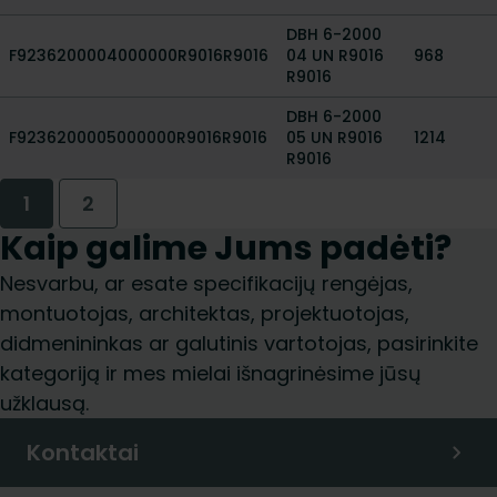
DBH 6-2000
F9236200004000000R9016R9016
04 UN R9016
968
R9016
DBH 6-2000
F9236200005000000R9016R9016
05 UN R9016
1214
R9016
1
2
Kaip galime Jums padėti?
Nesvarbu, ar esate specifikacijų rengėjas,
montuotojas, architektas, projektuotojas,
didmenininkas ar galutinis vartotojas, pasirinkite
kategoriją ir mes mielai išnagrinėsime jūsų
užklausą.
Kontaktai