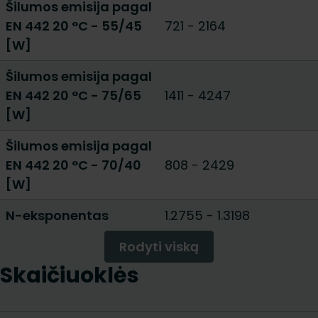
Šilumos emisija pagal
EN 442 20 °C - 55/45
721
-
2164
[W]
Šilumos emisija pagal
EN 442 20 °C - 75/65
1411
-
4247
[W]
Šilumos emisija pagal
EN 442 20 °C - 70/40
808
-
2429
[W]
N-eksponentas
1.2755
-
1.3198
Rodyti viską
Skaičiuoklės