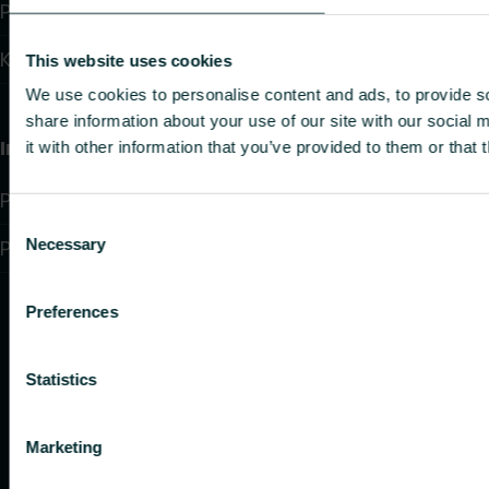
Pardavimo tinklas
Kontaktai
This website uses cookies
We use cookies to personalise content and ads, to provide so
share information about your use of our site with our social
Informācija
it with other information that you’ve provided to them or that 
Privacy policy
Consent
Necessary
Purchase terms and conditions
Selection
Preferences
Statistics
Marketing