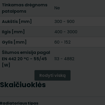
Tinkamas drėgnoms
Ne
patalpoms
Aukštis [mm]
300
-
900
Ilgis [mm]
400
-
3000
Gylis [mm]
60
-
152
Šilumos emisija pagal
EN 442 20 °C - 55/45
113
-
4882
[W]
Rodyti viską
Skaičiuoklės