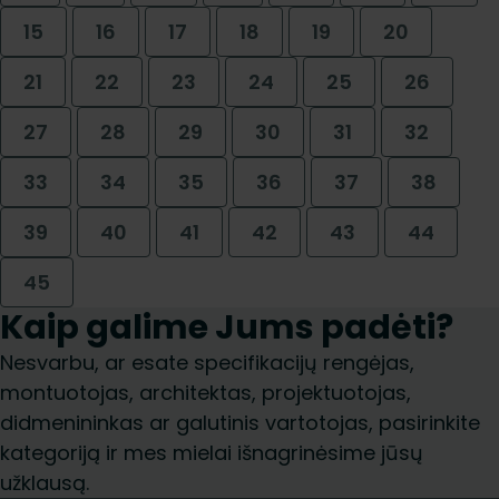
15
16
17
18
19
20
21
22
23
24
25
26
27
28
29
30
31
32
33
34
35
36
37
38
39
40
41
42
43
44
45
Kaip galime Jums padėti?
Nesvarbu, ar esate specifikacijų rengėjas,
montuotojas, architektas, projektuotojas,
didmenininkas ar galutinis vartotojas, pasirinkite
kategoriją ir mes mielai išnagrinėsime jūsų
užklausą.