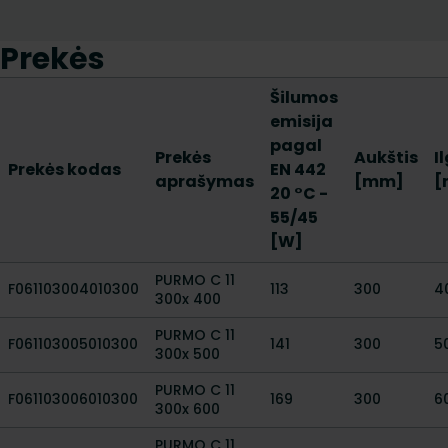
Prekės
Šilumos
emisija
pagal
Prekės
Aukštis
I
Prekės kodas
EN 442
aprašymas
[mm]
[
20 °C -
55/45
[W]
PURMO C 11
F061103004010300
113
300
4
300x 400
PURMO C 11
F061103005010300
141
300
5
300x 500
PURMO C 11
F061103006010300
169
300
6
300x 600
PURMO C 11