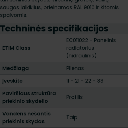
saugos laikiklius, prieinamas RAL 9016 ir kitomis
spalvomis.
Techninės specifikacijos
EC011022 - Panelinis
ETIM Class
radiatorius
(hidraulinis)
Medžiaga
Plienas
Įveskite
11
-
21
-
22
-
33
Paviršiaus struktūra
Profilis
priekinio skydelio
Vandens nešantis
Taip
priekinis skydas