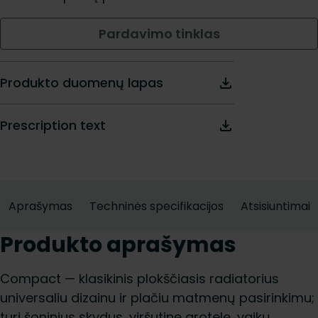
Pardavimo tinklas
Produkto duomenų lapas
Prescription text
Aprašymas
Techninės specifikacijos
Atsisiuntimai
Produkto aprašymas
Compact — klasikinis plokščiasis radiatorius
universaliu dizainu ir plačiu matmenų pasirinkimu;
turi šoninius skydus, viršutinę grotelę, vaikų