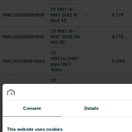
CF PERT-A-
FRBC2020050PXB06
PERT 20X2 I6
-
6.775
BLUE 50
CF PERT-A-
FRBC2020050PXR06
PERT 20X2 I06
-
6.775
RED 50
CF
PERT/AL/PERT
FRBC2020100RTRWS
-
0.1355
pipe 20/2
100m
CF
PERT/AL/PERT
FRBC2020200RTRWS
-
0.1355
pipe 20/2
200m
CF PERT-A-
Consent
Details
FRBC2630050PXB06
PERT 26X3 I6
-
12.765
BLUE 50
This website uses cookies
CF PERT-A-