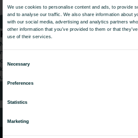
FRBC2630050PXR06
PERT 26X3 I06
-
12.765
We use cookies to personalise content and ads, to provide s
RED 50
and to analyse our traffic. We also share information about yo
1
2
with our social media, advertising and analytics partners wh
other information that you’ve provided to them or that they’v
Kaip galime Jums padėti?
use of their services.
Nesvarbu, ar esate specifikacijų rengėjas,
montuotojas, architektas, projektuotojas,
Consent
didmenininkas ar galutinis vartotojas, pasirinkite
Necessary
Selection
kategoriją ir mes mielai išnagrinėsime jūsų
užklausą.
Preferences
Kontaktai
Statistics
DUK
Marketing