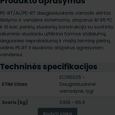
Produkto aprašymas
PE-RT/AL/PE-RT daugiasluoksnis vamzdis skirtas
šildymo ir vandens sistemoms, atsparus iki 95 °C
ir 10 bar; penkių sluoksnių konstrukcija su suvirintu
aliuminio sluoksniu užtikrina formos stabilumą,
deguonies nepralaidumą ir mažą terminę plėtrą,
vidinis PE‑RT II sluoksnis atsparus agresyviam
vandeniui.
Techninės specifikacijos
EC010225 -
ETIM Class
Daugiasluoksnė
vamzdynė, lygi
Svoris [kg]
0.109
-
65.4
Rodyti viską