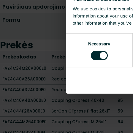
Paviršiaus apdorojimo jungtis 2
We use cookies to personalis
information about your use of
Forma
other information that you’ve
Consent
Prekės
Necessary
Selection
Prekės kodas
Prekės aprašymas
Ilgis
FAZ4C34M26A000E0
Coupling CFpress M 26x3/4"
59
FAZ4C40A26A000E0
Red coupling CFpress 40x26
91
FAZ4C40A32A000E0
Red coupling CFpress 40x32
90.1
FAZ4C40A40A000E0
Coupling CFpress 40x40
95
FAZ4C44F26A000E0
ScrCon CFpress F flat 26x1''
59
FAZ4C44M26A000E0
Coupling CFpress M 26x1"
64
FAZ4C44M32A000E0
Coupling CFpress M 32x1''
64