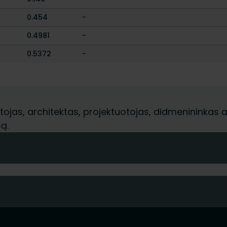
0.454
-
0.4981
-
0.5372
-
jas, architektas, projektuotojas, didmenininkas ar 
ą.