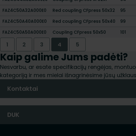
FAZ4C50A32A000E0
Red coupling CFpress 50x32
95
FAZ4C50A40A000E0
Red coupling CFpress 50x40
99
FAZ4C50A50A000E0
Coupling CFpress 50x50
101
1
2
3
4
5
Kaip galime Jums padėti?
Nesvarbu, ar esate specifikacijų rengėjas, montuoto
kategoriją ir mes mielai išnagrinėsime jūsų užklaus
Kontaktai
DUK