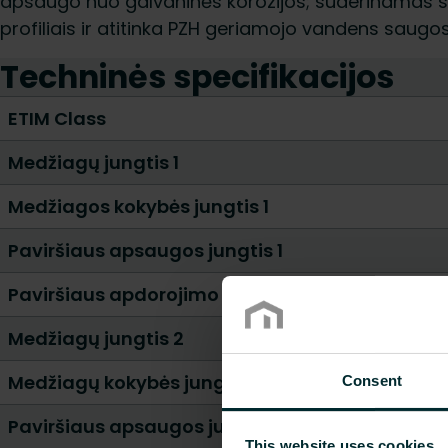
apsaugo nuo galvaninės korozijos; suderinamas su
profiliais ir atitinka PZH geriamojo vandens saugo
Techninės specifikacijos
ETIM Class
Medžiagų jungtis 1
Medžiagos kokybės jungtis 1
Paviršiaus apsaugos jungtis 1
Paviršiaus apdorojimo jungtis 1
Medžiagų jungtis 2
Medžiagų kokybės jungtis 2
Consent
Paviršiaus apsaugos jungtis 2
This website uses cookies