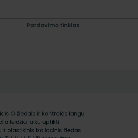
Pardavimo tinklas
ais O‑žiedais ir kontrolės langu
a leidžia laiku aptikti
r plastikinis izoliacinis žiedas