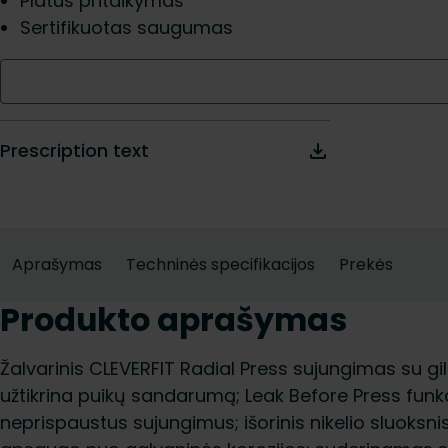
Platus pritaikymas
Sertifikuotas saugumas
Prescription text
Aprašymas
Techninės specifikacijos
Prekės
Produkto aprašymas
Žalvarinis CLEVERFIT Radial Press sujungimas su gili
užtikrina puikų sandarumą; Leak Before Press funkcij
neprispaustus sujungimus; išorinis nikelio sluoksnis i