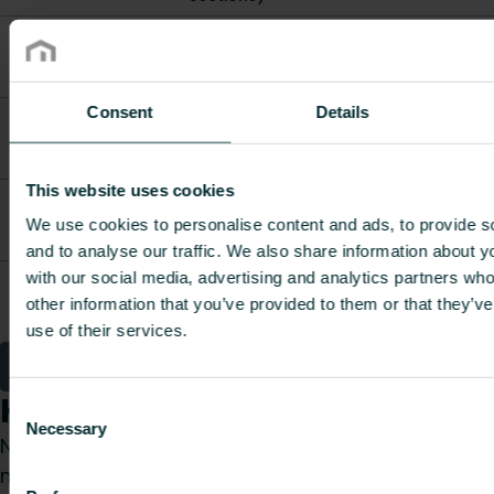
Cabinet
FBWCFS12A70096P0
SWP-5 (11-14
1000
120
14.3
Sections)
Consent
Details
Cabinet
FBWCFS12A70113P0
SWP-6 ( 12
1000
120
15.8
Sections )
This website uses cookies
Cabinet
FF9CFSD0A6904050
inWall S 1,
450
160
5.38
We use cookies to personalise content and ads, to provide s
400mm
and to analyse our traffic. We also share information about yo
with our social media, advertising and analytics partners wh
Cabinet
FF9CFSD0A6905050
inWall S 2,
550
160
6.2
other information that you’ve provided to them or that they’v
500mm
use of their services.
1
2
Kaip galime Jums padėti?
Consent
Necessary
Selection
Nesvarbu, ar esate specifikacijų rengėjas,
montuotojas, architektas, projektuotojas,