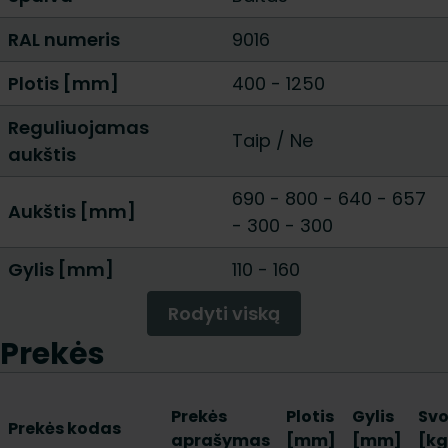
RAL numeris
9016
Plotis [mm]
400
-
1250
Reguliuojamas
Taip
/
Ne
aukštis
690 - 800
-
640 - 657
Aukštis [mm]
-
300 - 300
Gylis [mm]
110
-
160
Rodyti viską
Prekės
Prekės
Plotis
Gylis
Svo
Prekės kodas
aprašymas
[mm]
[mm]
[kg