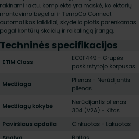
rakinami raktu, komplekte yra maskė, kolektorių
montavimo bėgeliai ir TempCo Connect
automatikos laikikliai; skydelio plotis parenkamas
pagal kontūrų skaičių ir reikalingą įrangą.
Techninės specifikacijos
EC011449 - Grupės
ETIM Class
paskirstytojo korpusas
Plienas
-
Nerūdijantis
Medžiaga
plienas
Nerūdijantis plienas
Medžiagų kokybė
304 (V2A)
-
Kitas
Paviršiaus apdaila
Cinkuotas
-
Lakuotas
Spalva
Baltas