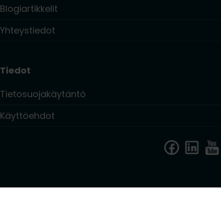
Blogiartikkelit
Yhteystiedot
Tiedot
Tietosuojakäytäntö
Käyttöehdot