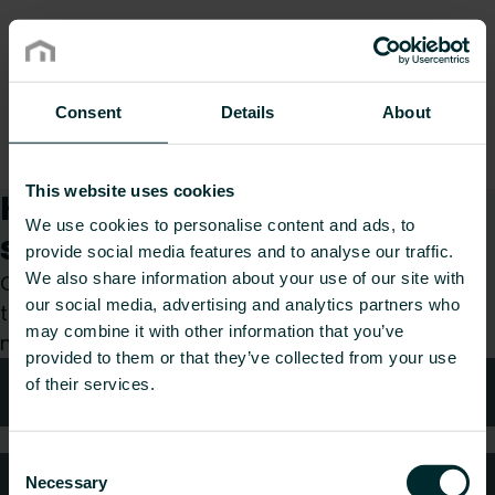
Consent
Details
About
This website uses cookies
Kuinka voimme auttaa
We use cookies to personalise content and ads, to
sinua?
provide social media features and to analyse our traffic.
We also share information about your use of our site with
Olitpa sitten suunnittelija, asentaja, arkkitehti,
our social media, advertising and analytics partners who
tukkumyyjä tai loppukäyttäjä, valitse kategoria ja
may combine it with other information that you’ve
me hoidamme pyyntösi mielellämme.
provided to them or that they’ve collected from your use
of their services.
Tekniken neuvonta
Consent
Usein kysytyt kysymykset
Necessary
Selection