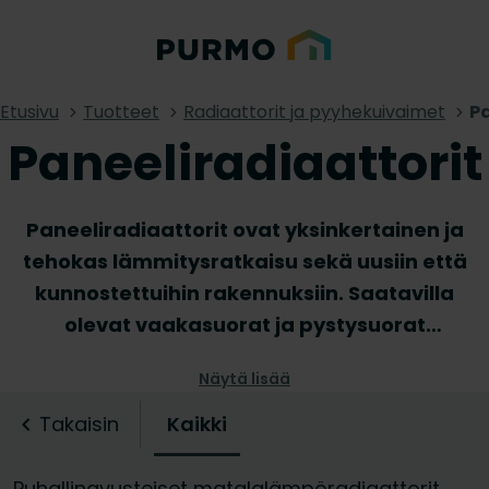
Etusivu
Tuotteet
Radiaattorit ja pyyhekuivaimet
Pa
Paneeliradiaattorit
Paneeliradiaattorit ovat yksinkertainen ja
tehokas lämmitysratkaisu sekä uusiin että
kunnostettuihin rakennuksiin. Saatavilla
olevat vaakasuorat ja pystysuorat
paneeliradiaattorit eri malleissa ja väreissä
Näytä lisää
tekevät Purmon radiaattorivalikoimasta
hyvän valinnan sekä klassisiin että
Takaisin
Kaikki
moderneihin sisustuksiin.
Paneeliradiaattoreidemme tunnusomainen
Puhallinavusteiset matalalämpöradiaattorit