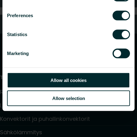
Preferences
Oletko kuluttaja?
Statistics
Marketing
Tuotteet
Allow all cookies
Radiaattorit ja pyyhekuivaimet
Allow selection
Lattialämmitys ja -viilennys
Konvektorit ja puhallinkonvektorit
Sähkölämmitys