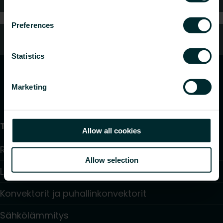
Preferences
Oletko kuluttaja?
Statistics
Marketing
Tuotteet
Allow all cookies
Radiaattorit ja pyyhekuivaimet
Allow selection
Lattialämmitys ja -viilennys
Konvektorit ja puhallinkonvektorit
Sähkölämmitys