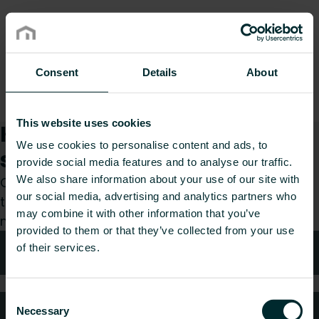
Consent
Details
About
This website uses cookies
Kuinka voimme auttaa
We use cookies to personalise content and ads, to
sinua?
provide social media features and to analyse our traffic.
We also share information about your use of our site with
Olitpa sitten suunnittelija, asentaja, arkkitehti,
our social media, advertising and analytics partners who
tukkumyyjä tai loppukäyttäjä, valitse kategoria ja
may combine it with other information that you’ve
me hoidamme pyyntösi mielellämme.
provided to them or that they’ve collected from your use
of their services.
Tekniken neuvonta
Consent
Usein kysytyt kysymykset
Necessary
Selection