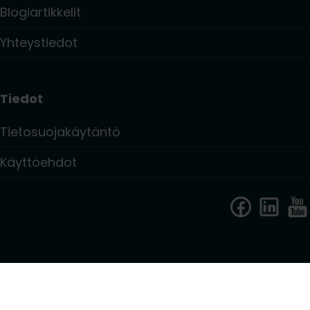
Blogiartikkelit
Yhteystiedot
Tiedot
Tietosuojakäytäntö
Käyttöehdot