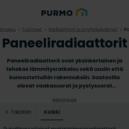
Etusivu
Tuotteet
Radiaattorit ja pyyhekuivaimet
Pa
Paneeliradiaattorit
Paneeliradiaattorit ovat yksinkertainen ja
tehokas lämmitysratkaisu sekä uusiin että
kunnostettuihin rakennuksiin. Saatavilla
olevat vaakasuorat ja pystysuorat
paneeliradiaattorit eri malleissa ja väreissä
Näytä lisää
tekevät Purmon radiaattorivalikoimasta
hyvän valinnan sekä klassisiin että
Takaisin
Kaikki
moderneihin sisustuksiin.
Paneeliradiaattoreidemme tunnusomainen
Puhallinavusteiset matalalämpöradiaattorit