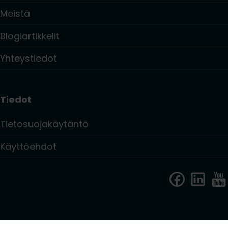
Meistä
Blogiartikkelit
Yhteystiedot
Tiedot
Tietosuojakäytäntö
Käyttöehdot