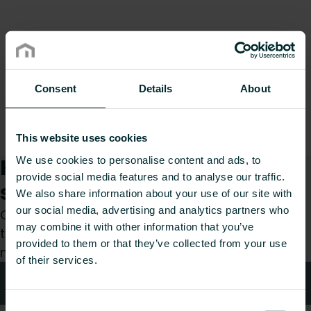
Consent
Details
About
This website uses cookies
Kuinka voimme auttaa
We use cookies to personalise content and ads, to
provide social media features and to analyse our traffic.
sinua?
We also share information about your use of our site with
our social media, advertising and analytics partners who
Olitpa sitten suunnittelija, asentaja, arkkitehti,
may combine it with other information that you’ve
tukkumyyjä tai loppukäyttäjä, valitse kategoria ja
provided to them or that they’ve collected from your use
me hoidamme pyyntösi mielellämme.
of their services.
Tekniken neuvonta
Consent