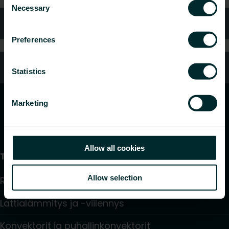
Necessary
Selection
Usein kysytyt kysymykset
Preferences
Oletko kuluttaja?
Statistics
Marketing
Allow all cookies
Tuotteet
Allow selection
Radiaattorit ja pyyhekuivaimet
Lattialämmitys ja -viilennys
Konvektorit ja puhallinkonvektorit