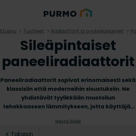
Etusivu
Tuotteet
Radiaattorit ja pyyhekuivaimet
Pa
Sileäpintaiset
paneeliradiaattorit
Paneeliradiaattorit sopivat erinomaisesti sekä
klassisiin että moderneihin sisustuksiin. Ne
yhdistävät tyylikkään muotoilun
tehokkaaseen lämmitykseen, jotta käyttäjät
voivat nauttia mukavan lämpimästä ja
Näytä lisää
siististä sisätilasta. Pienen syvyytensä
ansiosta pananeeliradiaattorit ovat
Takaisin