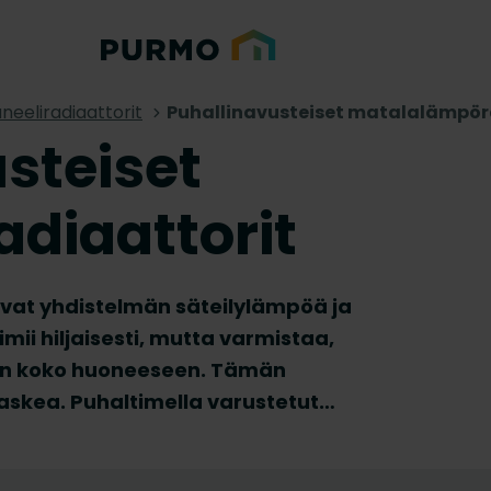
neeliradiaattorit
Puhallinavusteiset matalalämpör
steiset
diaattorit
oavat yhdistelmän säteilylämpöä ja
mii hiljaisesti, mutta varmistaa,
in koko huoneeseen. Tämän
skea. Puhaltimella varustetut
moderneihin, matalalämpöisiin
ihanteellisesti koteihin, joissa