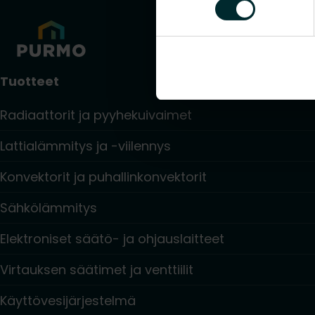
Tuotteet
Radiaattorit ja pyyhekuivaimet
Lattialämmitys ja -viilennys
Konvektorit ja puhallinkonvektorit
Sähkölämmitys
Elektroniset säätö- ja ohjauslaitteet
Virtauksen säätimet ja venttiilit
Käyttövesijärjestelmä