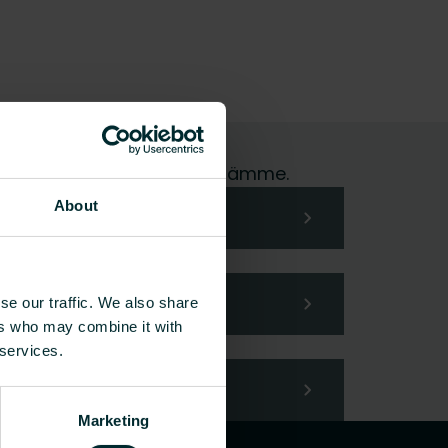
me hoidamme pyyntösi mielellämme.
About
se our traffic. We also share
ers who may combine it with
 services.
Marketing