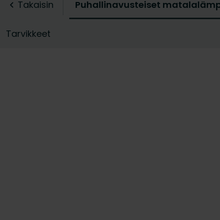
tarvitaan enemmän tehoa matalalämpöise
Takaisin
Puhallinavusteiset matalalämp
valikoimaamme ja löydä puhallinkonvekto
keskuslämmitysjärjes
Tarvikkeet