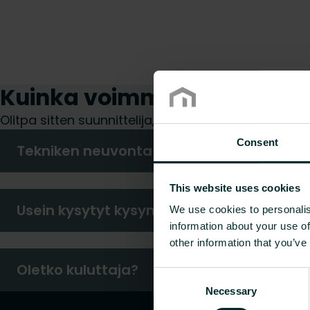
Kuinka voimme auttaa sin
Olitpa sitten suunnittelija, asentaja, arkkitehti, 
Consent
Tekniken neuvonta
This website uses cookies
Usein kysytyt kysymykset
We use cookies to personalis
information about your use of
other information that you’ve
Oletko kuluttaja?
Consent
Necessary
Selection