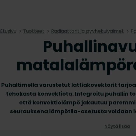
Etusivu
Tuotteet
Radiaattorit ja pyyhekuivaimet
Pa
Puhallinavu
matalalämpöra
Puhaltimella varustetut lattiakovektorit tarj
tehokasta konvektiota. Integroitu puhallin toi
että konvektiolämpö jakautuu paremm
seurauksena lämpötila-asetusta voidaan la
lattiakonvektorit sopivat erinomaisesti 
Näytä lisää
lämmitysjärjestelmiin. Lisäksi ne soveltuvat 