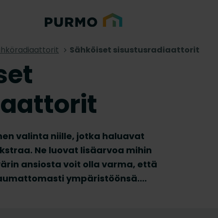
hköradiaattorit
Sähköiset sisustusradiaattorit
set
aattorit
en valinta niille, jotka haluavat
kstraa. Ne luovat lisäarvoa mihin
ärin ansiosta voit olla varma, että
 saumattomasti ympäristöönsä.
a pystysuoria sähköisiä
lämmityksen ja houkuttelevan