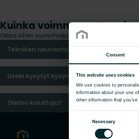
Kuinka voimme auttaa sin
Olitpa sitten suunnittelija, asentaja, arkkitehti, 
Tekniken neuvonta
Consent
Usein kysytyt kysymykset
This website uses cookies
We use cookies to personalis
information about your use of
other information that you’ve
Oletko kuluttaja?
Consent
Necessary
Selection