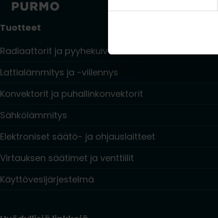
Tuotteet
Radiaattorit ja pyyhekuivaimet
Lattialämmitys ja -viilennys
Konvektorit ja puhallinkonvektorit
Sähkölämmitys
Elektroniset säätö- ja ohjauslaitteet
Virtauksen säätimet ja venttiilit
Käyttövesijärjestelmä