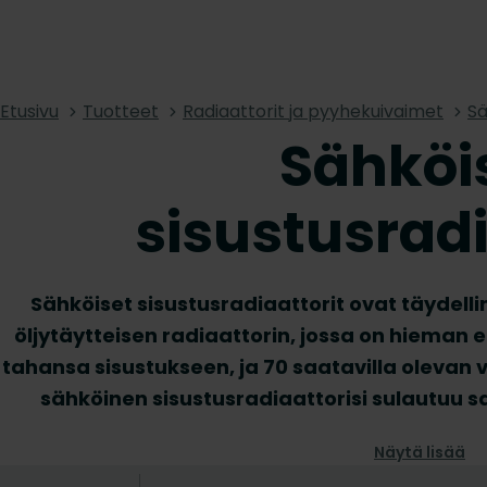
Etusivu
Tuotteet
Radiaattorit ja pyyhekuivaimet
Sä
Sähköi
sisustusradi
Sähköiset sisustusradiaattorit ovat täydellin
öljytäytteisen radiaattorin, jossa on hieman e
tahansa sisustukseen, ja 70 saatavilla olevan v
sähköinen sisustusradiaattorisi sulautuu
Tutustu valikoimaamme vaakasuoria j
Näytä lisää
sisustusradiaattoreita ja nauti tarkkuus