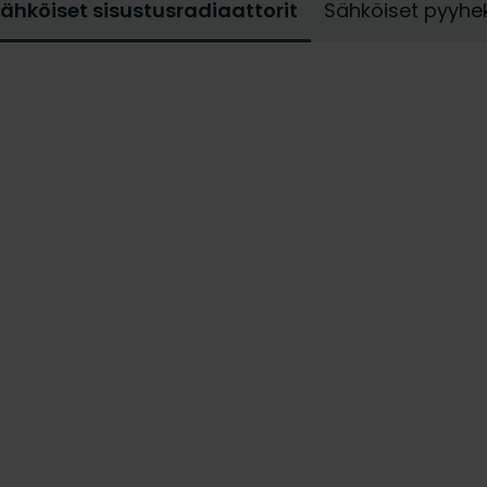
mästä.
ähköiset sisustusradiaattorit
Sähköiset pyyhe