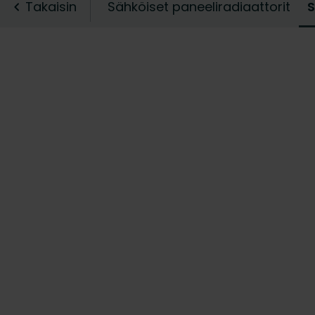
muotoilun yhdistel
Takaisin
Sähköiset paneeliradiaattorit
S