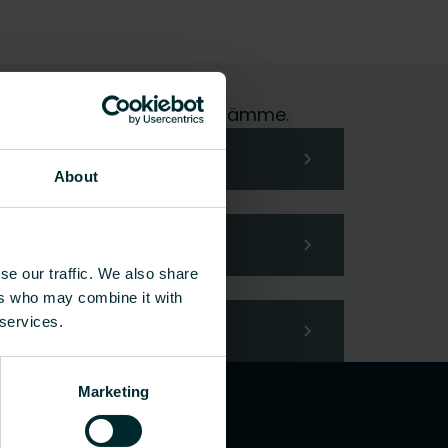
me hoidamme pyyntösi mielellämme.
About
se our traffic. We also share
ers who may combine it with
 services.
Marketing