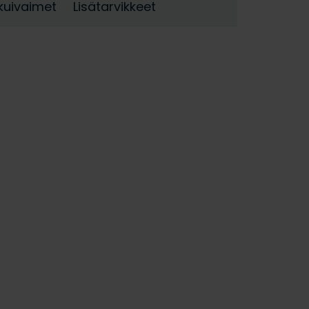
kuivaimet
Lisätarvikkeet