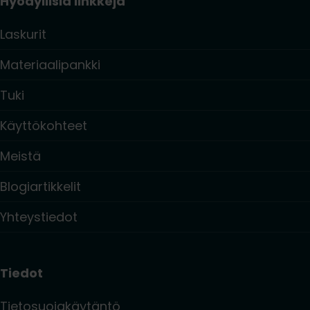
Hyödyllisiä linkkejä
Laskurit
Materiaalipankki
Tuki
Käyttökohteet
Meistä
Blogiartikkelit
Yhteystiedot
Tiedot
Tietosuojakäytäntö