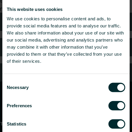
tukkumyyjä tai loppukäyttäjä, valitse kategoria ja
me hoidamme pyyntösi mielellämme.
This website uses cookies
We use cookies to personalise content and ads, to
Tekniken neuvonta
provide social media features and to analyse our traffic.
We also share information about your use of our site with
our social media, advertising and analytics partners who
Usein kysytyt kysymykset
may combine it with other information that you’ve
provided to them or that they’ve collected from your use
of their services.
Oletko kuluttaja?
Consent
Necessary
Selection
Preferences
Tuotteet
Statistics