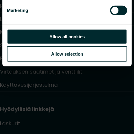
Radiaattorit ja pyyhekuivaimet
Marketing
Lattialämmitys ja -viilennys
Konvektorit ja puhallinkonvektorit
Allow all cookies
Sähkölämmitys
Allow selection
Elektroniset säätö- ja ohjauslaitteet
Virtauksen säätimet ja venttiilit
Käyttövesijärjestelmä
Hyödyllisiä linkkejä
Laskurit