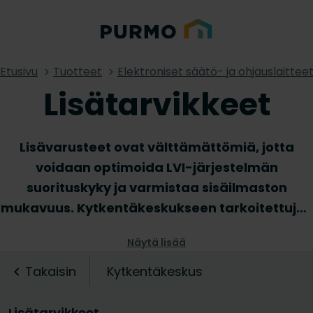
Etusivu
Tuotteet
Elektroniset säätö- ja ohjauslaittee
Lisätarvikkeet
Lisävarusteet ovat välttämättömiä, jotta
voidaan optimoida LVI-järjestelmän
suorituskyky ja varmistaa sisäilmaston
mukavuus. Kytkentäkeskukseen tarkoitettujen
lisävarusteidemme valikoima tarjoaa kaikille
Näytä lisää
asentajille olennaiset tarvikkeet
kytkentäkeskukseen ja sitä kautta koko
Takaisin
Kytkentäkeskus
lattialämmitysjärjestelmän täydellistä ja
ammattimaista asennusta varten. Tutustu
Lisätarvikkeet