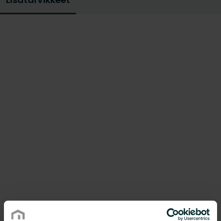
saatavilla oleviin kytkentäkeskusten
tarvikkeisiin ja varmista, että sinulla on
käsilläsi laadukkaat materiaalit, joita tarvitset
työskennelläksesi mahdollisimman
tehokkaasti.