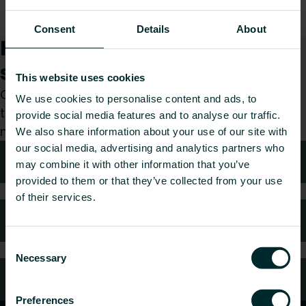
Consent
Details
About
Kuinka voimme auttaa
sinua?
This website uses cookies
Olitpa sitten suunnittelija, asentaja, arkkitehti,
We use cookies to personalise content and ads, to
tukkumyyjä tai loppukäyttäjä, valitse kategoria ja
provide social media features and to analyse our traffic.
me hoidamme pyyntösi mielellämme.
We also share information about your use of our site with
our social media, advertising and analytics partners who
Tekniken neuvonta
may combine it with other information that you’ve
provided to them or that they’ve collected from your use
of their services.
Usein kysytyt kysymykset
Consent
Necessary
Selection
Oletko kuluttaja?
Preferences