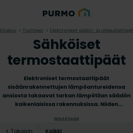
Etusivu
Tuotteet
Elektroniset säätö- ja ohjauslaittee
Sähköiset
termostaattipäät
Elektroniset termostaattipäät
sisäänrakennettujen lämpöantureidensa
ansiosta takaavat tarkan lämpötilan säädön
kaikenlaisissa rakennuksissa. Niiden
langattoman viestintätoiminnon ansiosta voit
Näytä lisää
helposti korvata nykyiset TRV-päät
tavallisella radiaattoriventtiilillä. Suuri etu, kun
Takaisin
Kaikki