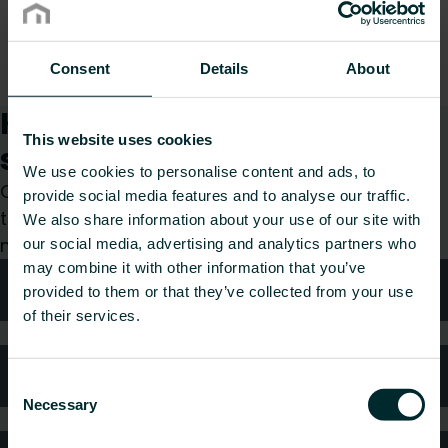
Consent
Details
About
Kuinka voimme auttaa
This website uses cookies
sinua?
We use cookies to personalise content and ads, to
Olitpa sitten suunnittelija, asentaja, arkkitehti,
provide social media features and to analyse our traffic.
tukkumyyjä tai loppukäyttäjä, valitse kategoria ja
We also share information about your use of our site with
me hoidamme pyyntösi mielellämme.
our social media, advertising and analytics partners who
may combine it with other information that you’ve
Tekniken neuvonta
provided to them or that they’ve collected from your use
of their services.
Usein kysytyt kysymykset
Consent
Necessary
Selection