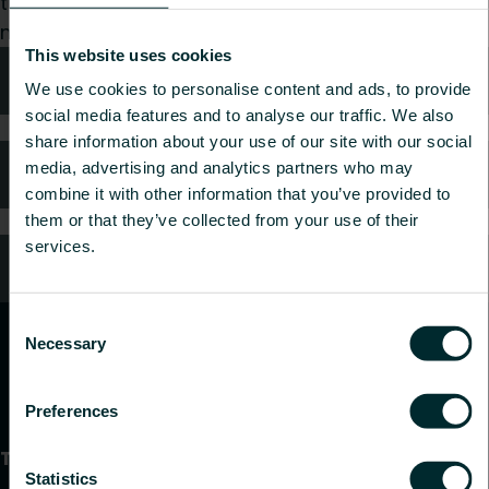
tukkumyyjä tai loppukäyttäjä, valitse kategoria ja
me hoidamme pyyntösi mielellämme.
This website uses cookies
Tekniken neuvonta
We use cookies to personalise content and ads, to provide
social media features and to analyse our traffic. We also
share information about your use of our site with our social
media, advertising and analytics partners who may
Usein kysytyt kysymykset
combine it with other information that you’ve provided to
them or that they’ve collected from your use of their
services.
Oletko kuluttaja?
Consent
Necessary
Selection
Preferences
Tuotteet
Statistics