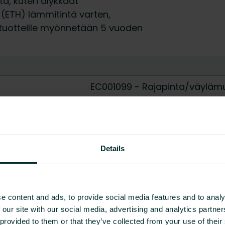
ta, kuten älykkäät
 (ETH) lämmitintä varten,
s -tuotteille myönnetään 5 vuoden
EC001099 - Rajapinta/väyläm
Ei
Ei
Details
Ei
Ei
Ei
e content and ads, to provide social media features and to analy
 our site with our social media, advertising and analytics partn
ZigBee
 provided to them or that they’ve collected from your use of their