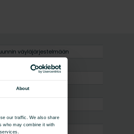
uunnin väyläjärjestelmään
About
se our traffic. We also share
ers who may combine it with
 services.