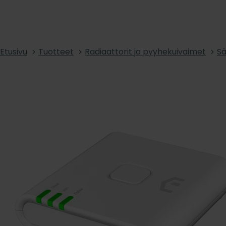
Etusivu
Tuotteet
Radiaattorit ja pyyhekuivaimet
Sä