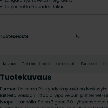
Langaton ja sovellusintegraatio
Laajennettu 5 vuoden takuu
Tuoteseloste
Kuvaus
Tekniset tiedot
Lataukset
Tuotteet
Li
Tuotekuvaus
Purmon Unisenza Plus yhdyskäytävä on keskusyksikk
laitteita voidaan liittää pilvipalveluun ja Internet-r
kaapeliliitännällä. Se on Zigbee 3.0 -yhteensopiva