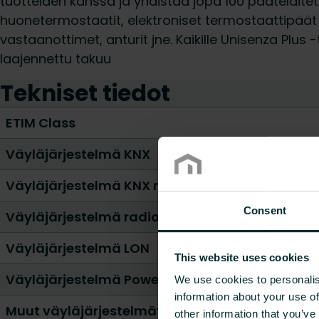
tuotteiden kanssa ja yhdistää jopa 100 päätelaitet
huonetermostaatit, elektroniset termostaattipäät
vastaanottimet, anturit jne. Kaikille Unisenza Plu
laajennettu takuu
Tekniset tiedot
ETIM Class
Väyläjärjestelmä KNX
Väyläjärjestelmä KNX radio
Consent
Väyläjärjestelmä radiotaajuus
Väyläjärjestelmä LON
This website uses cookies
Väyläjärjestelmä Powernet
We use cookies to personalis
information about your use of
Muut väyläjärjestelmät
other information that you’ve