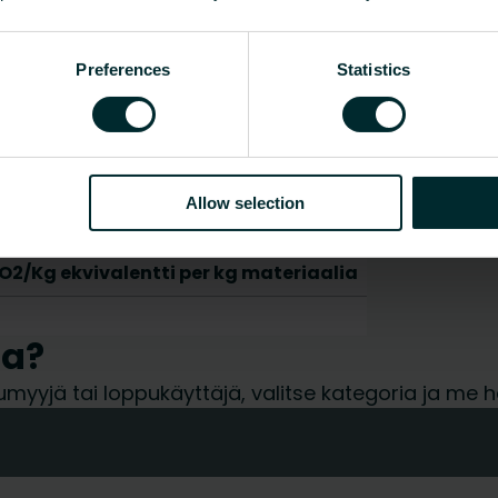
Ei
Preferences
Statistics
moniliitäntä
pinta-asennus
Näytä kaikki
Allow selection
O2/Kg ekvivalentti per kg materiaalia
ua?
tukkumyyjä tai loppukäyttäjä, valitse kategoria ja 