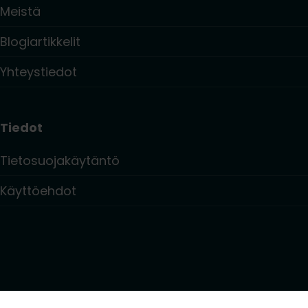
Meistä
Blogiartikkelit
Yhteystiedot
Tiedot
Tietosuojakäytäntö
Käyttöehdot