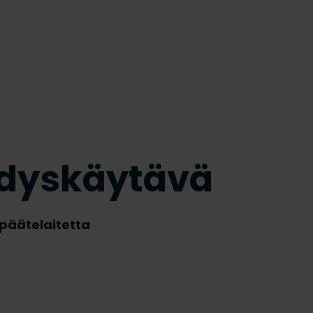
hdyskäytävä
päätelaitetta