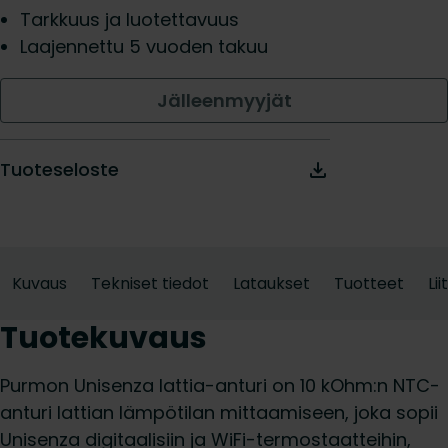
Tarkkuus ja luotettavuus
Laajennettu 5 vuoden takuu
Jälleenmyyjät
Tuoteseloste
Kuvaus
Tekniset tiedot
Lataukset
Tuotteet
Li
Tuotekuvaus
Purmon Unisenza lattia-anturi on 10 kOhm:n NTC-
anturi lattian lämpötilan mittaamiseen, joka sopii
Unisenza digitaalisiin ja WiFi-termostaatteihin,