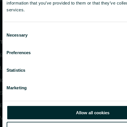
information that you’ve provided to them or that they’ve colle
services.
Consent
Necessary
Selection
Tuotteet
Preferences
Radiaattorit ja pyyhekuivaimet
Lattialämmitys ja -viilennys
Statistics
Konvektorit ja puhallinkonvektorit
Marketing
Sähkölämmitys
Elektroniset säätö- ja ohjauslaitteet
Allow all cookies
Virtauksen säätimet ja venttiilit