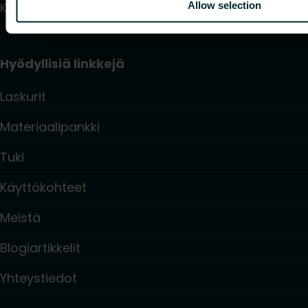
Allow selection
Käyttövesijärjestelmä
Hyödyllisiä linkkejä
Laskurit
Materiaalipankki
Tuki
Käyttökohteet
Meistä
Blogiartikkelit
Yhteystiedot