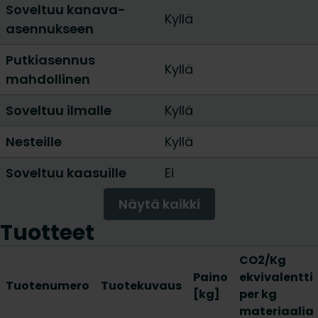
Soveltuu kanava-
Kyllä
asennukseen
Putkiasennus
Kyllä
mahdollinen
Soveltuu ilmalle
Kyllä
Nesteille
Kyllä
Soveltuu kaasuille
Ei
Näytä kaikki
Tuotteet
CO2/Kg
Paino
ekvivalentti
Tuotenumero
Tuotekuvaus
[kg]
per kg
materiaalia