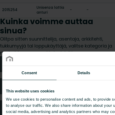
Unisenza lattia
2015254
-
-
anturi
Kuinka voimme auttaa
sinua?
Olitpa sitten suunnittelija, asentaja, arkkitehti,
tukkumyyjä tai loppukäyttäjä, valitse kategoria ja
me hoidamme pyyntösi mielellämme.
Tekniken neuvonta
Consent
Details
Usein kysytyt kysymykset
This website uses cookies
We use cookies to personalise content and ads, to provide s
to analyse our traffic. We also share information about your u
Oletko kuluttaja?
social media, advertising and analytics partners who may com