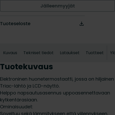
Jälleenmyyjät
Tuoteseloste
Kuvaus
Tekniset tiedot
Lataukset
Tuotteet
Yl
Tuotekuvaus
Elektroninen huonetermostaatti, jossa on hiljainen
Triac-lähtö ja LCD-näyttö.
Helppo napsautusasennus uppoasennettavaan
kytkentärasiaan.
Ominaisuudet:
Soveltuu sekä lämmitykseen että viilennykseen.