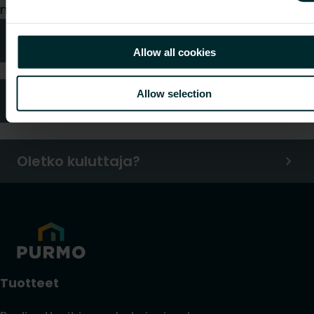
me hoidamme pyyntösi mielellämme.
Tekniken neuvonta
Allow all cookies
Allow selection
Usein kysytyt kysymykset
Oletko kuluttaja?
Tuotteet