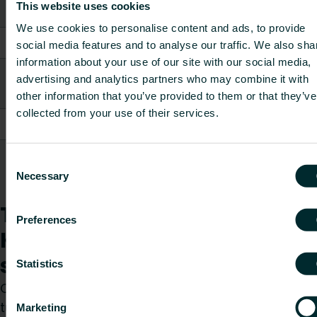
This website uses cookies
Mitta-alue [°C]
5 - 30
We use cookies to personalise content and ads, to provide
Ulkoinen anturi
Kyllä
social media features and to analyse our traffic. We also sha
information about your use of our site with our social media,
Terminen
advertising and analytics partners who may combine it with
ei ole
takaisinkytkentä
other information that you’ve provided to them or that they’ve
collected from your use of their services.
Säätötapa
PI
Lämmitys
Kyllä
Consent
Necessary
Selection
Näytä kaikki
Tuotteet
Preferences
Kuinka voimme auttaa
sinua?
Statistics
Olitpa sitten suunnittelija, asentaja, arkkitehti,
tukkumyyjä tai loppukäyttäjä, valitse kategoria ja
Marketing