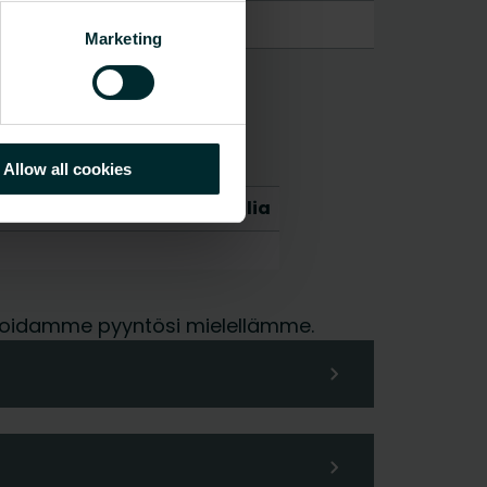
Marketing
Allow all cookies
vivalentti per kg materiaalia
me hoidamme pyyntösi mielellämme.