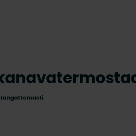
-kanavatermostaa
i langattomasti.