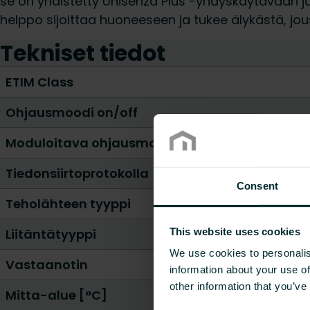
se on yhdistetty Unisenza Plus -yhdyskäytävään j
helppo sijoittaa huoneeseen ja tukee älykästä, jo
Tekniset tiedot
ETIM Class
Ohjausmoodi on/off
Moduloitava ohjausmoodi
Tiedonsiirtoprotokolla
Consent
Teholähteen tyyppi
This website uses cookies
Liitäntätyyppi
We use cookies to personalis
Vastaanotin
information about your use of
other information that you’ve
Mitta-alue [°C]