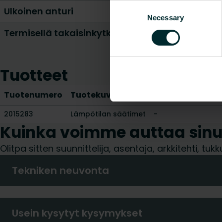
Consent
Ulkoinen anturi
Necessary
Selection
Termisellä takaisinkytkennällä
Tuotteet
Tuotenumero
Tuotekuvaus
Korkeus [mm]
2015283
Lämpötilan säätimet
-
Kuinka voimme auttaa sin
Olitpa sitten suunnittelija, asentaja, arkkitehti, 
Tekniken neuvonta
Usein kysytyt kysymykset