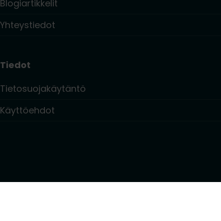
Blogiartikkelit
Yhteystiedot
Tiedot
Tietosuojakäytäntö
Käyttöehdot