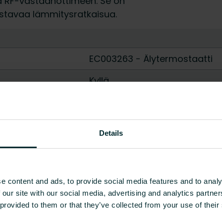
a RF-vastaanottimeen. Se on
ustavaa lämmitysratkaisua.
EC003263 - Älytermostaatti
Kyllä
Kyllä
OpenTherm
Details
paristo
langaton
e content and ads, to provide social media features and to analy
Ei
 our site with our social media, advertising and analytics partn
 provided to them or that they’ve collected from your use of their
5 - 30