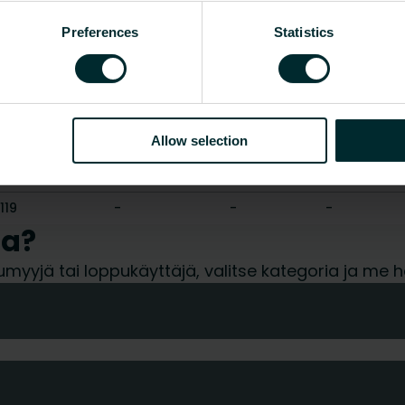
Kyllä
Preferences
Statistics
Ei
Näytä kaikki
Allow selection
Leveys [mm]
Syvyys [mm]
Paino [kg]
CO2/Kg ek
119
-
-
-
ua?
tukkumyyjä tai loppukäyttäjä, valitse kategoria ja 