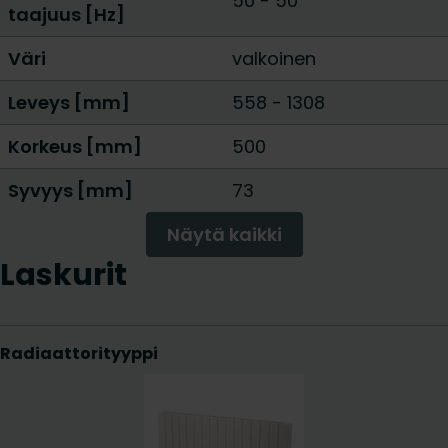
50 - 50
taajuus [Hz]
Väri
valkoinen
Leveys [mm]
558
-
1308
Korkeus [mm]
500
Syvyys [mm]
73
Näytä kaikki
Laskurit