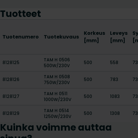
Tuotteet
Korkeus
Leveys
S
Tuotenumero
Tuotekuvaus
[mm]
[mm]
[
TAM H 0506
8128125
500
558
73
500W/230V
TAM H 0508
8128126
500
783
73
750W/230V
TAM H 0511
8128127
500
1083
73
1000W/230V
TAM H 0514
8128129
500
1308
73
1250W/230V
Kuinka voimme auttaa