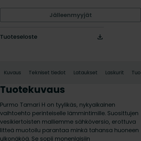
Jälleenmyyjät
Tuoteseloste
Kuvaus
Tekniset tiedot
Lataukset
Laskurit
Tuo
Tuotekuvaus
Purmo Tamari H on tyylikäs, nykyaikainen
vaihtoehto perinteiselle lämmintimille. Suosittujen
vesikiertoisten malliemme sähköversio, erottuva
litteä muotoilu parantaa minkä tahansa huoneen
ulkonäköä. Se sopii monenlaisiin