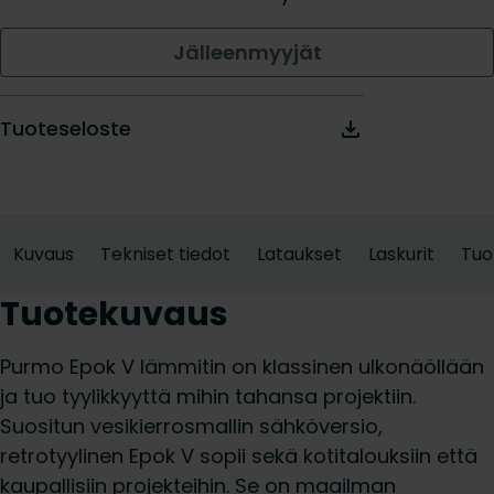
Jälleenmyyjät
Tuoteseloste
Kuvaus
Tekniset tiedot
Lataukset
Laskurit
Tuo
Tuotekuvaus
Purmo Epok V lämmitin on klassinen ulkonäöllään
ja tuo tyylikkyyttä mihin tahansa projektiin.
Suositun vesikierrosmallin sähköversio,
retrotyylinen Epok V sopii sekä kotitalouksiin että
kaupallisiin projekteihin. Se on maailman