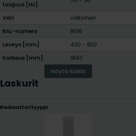
50 - 50
taajuus [Hz]
Väri
valkoinen
RAL-numero
9016
Leveys [mm]
400
-
800
Korkeus [mm]
1845
Näytä kaikki
Laskurit