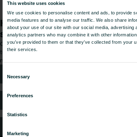
Monclac
This website uses cookies
5410890
jalkakannake
-
-
-
22-44/200
We use cookies to personalise content and ads, to provide s
Kuinka voimme auttaa
media features and to analyse our traffic. We also share info
about your use of our site with our social media, advertising 
sinua?
analytics partners who may combine it with other information
you’ve provided to them or that they’ve collected from your u
Olitpa sitten suunnittelija, asentaja, arkkitehti,
their services.
tukkumyyjä tai loppukäyttäjä, valitse kategoria ja
me hoidamme pyyntösi mielellämme.
Consent
Tekniken neuvonta
Necessary
Selection
Preferences
Usein kysytyt kysymykset
Statistics
Oletko kuluttaja?
Marketing