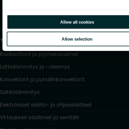
Allow all cookies
Allow selection
Tuotteet
Radiaattorit ja pyyhekuivaimet
Lattialämmitys ja -viilennys
Konvektorit ja puhallinkonvektorit
Sähkölämmitys
Elektroniset säätö- ja ohjauslaitteet
Virtauksen säätimet ja venttiilit