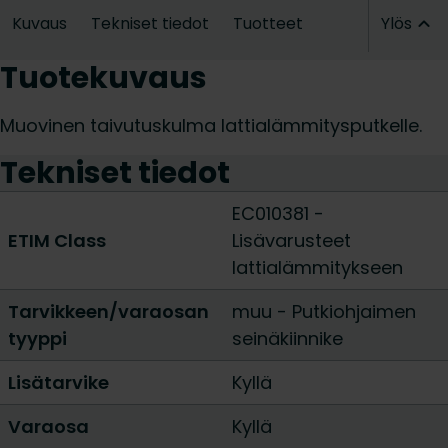
Kuvaus
Tekniset tiedot
Tuotteet
Ylös
Tuotekuvaus
Muovinen taivutuskulma lattialämmitysputkelle.
Tekniset tiedot
EC010381 -
ETIM Class
Lisävarusteet
lattialämmitykseen
Tarvikkeen/varaosan
muu
-
Putkiohjaimen
tyyppi
seinäkiinnike
Lisätarvike
Kyllä
Varaosa
Kyllä