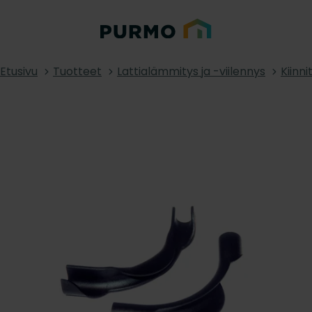
Etusivu
Tuotteet
Lattialämmitys ja -viilennys
Kiinni