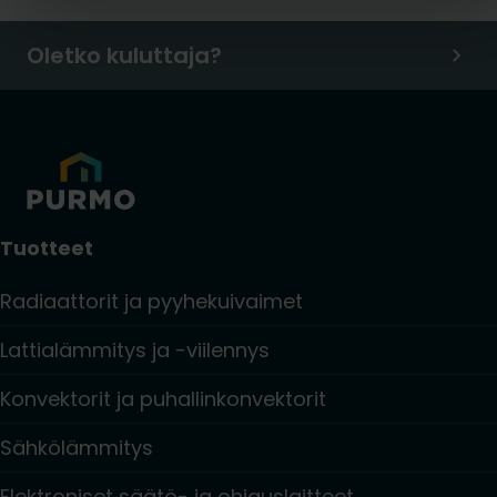
Oletko kuluttaja?
Tuotteet
Radiaattorit ja pyyhekuivaimet
Lattialämmitys ja -viilennys
Konvektorit ja puhallinkonvektorit
Sähkölämmitys
Elektroniset säätö- ja ohjauslaitteet