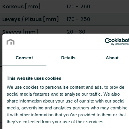
Korkeus [mm]
170
-
250
Leveys / Pituus [mm]
170
-
250
Syvyys [mm]
20
-
30
Paino [kg]
1.6975
-
5
Näytä kaikki
Consent
Details
About
Tuotteet
This website uses cookies
CO2/Kg
Paino
ekvivalent
We use cookies to personalise content and ads, to provide
Tuotenumero
Tuotekuvaus
[kg]
per kg
social media features and to analyse our traffic. We also
materiaal
share information about your use of our site with our social
media, advertising and analytics partners who may combine
Taivutuskulma
2015266_
3
-
it with other information that you’ve provided to them or that
18-22mm
they’ve collected from your use of their services.
Taivutuskulma