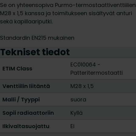
Se on yhteensopiva Purmo-termostaattiventtiilien
M28 x 1,5 kanssa ja toimitukseen sisältyvät anturi
sekä kapillaariputki.
Standardin EN215 mukainen
Tekniset tiedot
EC010064 -
ETIM Class
Patteritermostaatti
Venttiilin liitäntä
M28 x 1,5
Malli / Tyyppi
suora
Sopii radiaattoriin
Kyllä
Ilkivaltasuojattu
Ei