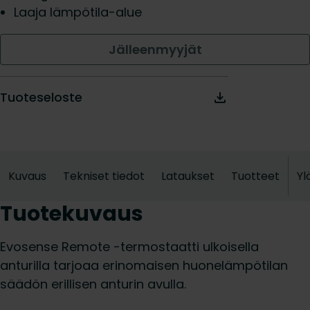
Laaja lämpötila-alue
Jälleenmyyjät
Tuoteseloste
Kuvaus
Tekniset tiedot
Lataukset
Tuotteet
Yl
Tuotekuvaus
Evosense Remote -termostaatti ulkoisella
anturilla tarjoaa erinomaisen huonelämpötilan
säädön erillisen anturin avulla.