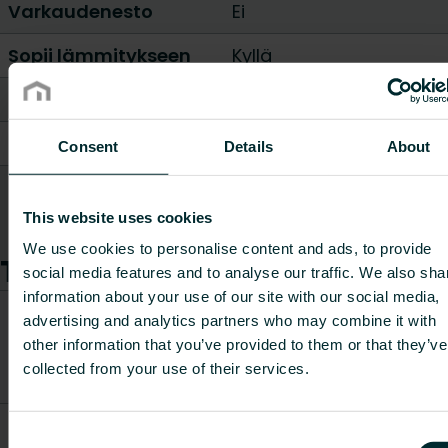
Varkaudenesto
Ei
Sopii lämmitykseen
Kyllä
Säätöelementti
Vahalla täytetty
Säätöalue [°C]
0 - 28
-
5 - 49
Consent
Details
About
Hystereesi [K]
0.24
This website uses cookies
Näytä kaikki
We use cookies to personalise content and ads, to provide
Tuotteet
social media features and to analyse our traffic. We also sha
information about your use of our site with our social media,
CO2/Kg
advertising and analytics partners who may combine it with
Paino
ekvivalentti
Tuotenumero
Tuotekuvaus
other information that you’ve provided to them or that they’ve
[kg]
per kg
collected from your use of their services.
materiaalia
Evosense
Consent
4808631
Remote T10 1,5
-
-