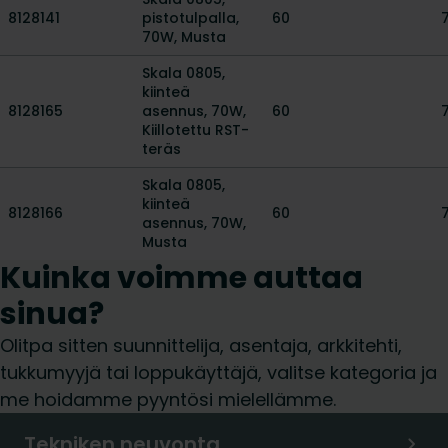
8128141
pistotulpalla,
60
70W, Musta
Skala 0805,
kiinteä
8128165
asennus, 70W,
60
Kiillotettu RST-
teräs
Skala 0805,
kiinteä
8128166
60
asennus, 70W,
Musta
Kuinka voimme auttaa
sinua?
Olitpa sitten suunnittelija, asentaja, arkkitehti,
tukkumyyjä tai loppukäyttäjä, valitse kategoria ja
me hoidamme pyyntösi mielellämme.
Tekniken neuvonta