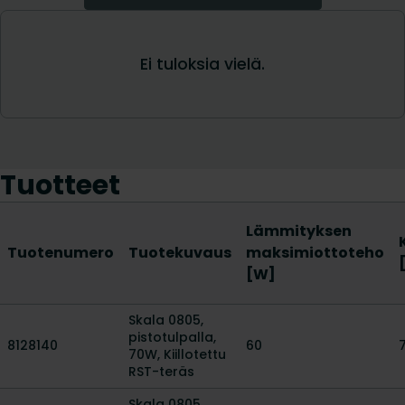
Tuotteet
Lämmityksen
Tuotenumero
Tuotekuvaus
maksimiottoteho
[W]
Skala 0805,
pistotulpalla,
8128140
60
70W, Kiillotettu
RST-teräs
Skala 0805,