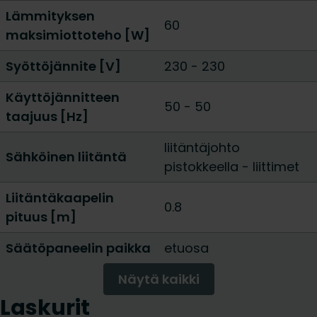
Lämmityksen
60
maksimiottoteho [W]
Syöttöjännite [V]
230 - 230
Käyttöjännitteen
50 - 50
taajuus [Hz]
liitäntäjohto
Sähköinen liitäntä
pistokkeella
-
liittimet
Liitäntäkaapelin
0.8
pituus [m]
Säätöpaneelin paikka
etuosa
Näytä kaikki
Laskurit