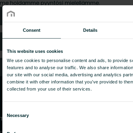
me hoidamme pyyntösi mielellämme.
Tekniken neuvonta
Consent
Details
Usein kysytyt kysymykset
This website uses cookies
We use cookies to personalise content and ads, to provide s
Oletko kuluttaja?
features and to analyse our traffic. We also share informatio
our site with our social media, advertising and analytics pa
combine it with other information that you’ve provided to them
collected from your use of their services.
Consent
Necessary
Selection
Tuotteet
Radiaattorit ja pyyhekuivaimet