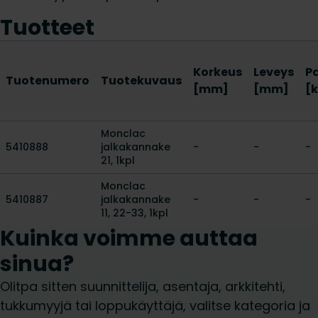
Tuotteet
Korkeus
Leveys
P
Tuotenumero
Tuotekuvaus
[mm]
[mm]
[
Monclac
5410888
jalkakannake
-
-
-
21, 1kpl
Monclac
5410887
jalkakannake
-
-
-
11, 22-33, 1kpl
Kuinka voimme auttaa
sinua?
Olitpa sitten suunnittelija, asentaja, arkkitehti,
tukkumyyjä tai loppukäyttäjä, valitse kategoria ja