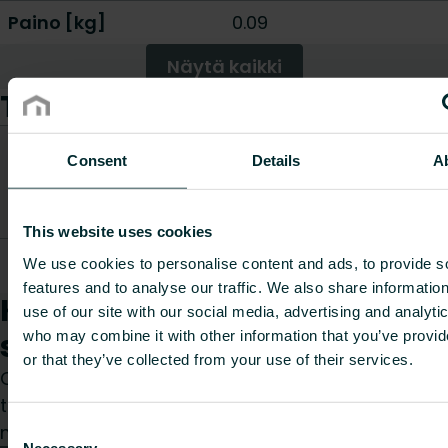
Paino [kg]
0.09
Näytä kaikki
Tuotteet
CO2/Kg
Consent
Details
A
Paino
ekvivalentti
Tuotenumero
Tuotekuvaus
[kg]
per kg
materiaalia
This website uses cookies
IP-protection
We use cookies to personalise content and ads, to provide s
1613100
0.09
-
for Elrad
features and to analyse our traffic. We also share informatio
Kuinka voimme auttaa
use of our site with our social media, advertising and analyti
sinua?
who may combine it with other information that you’ve provi
or that they’ve collected from your use of their services.
Olitpa sitten suunnittelija, asentaja, arkkitehti,
tukkumyyjä tai loppukäyttäjä, valitse kategoria ja
Consent
me hoidamme pyyntösi mielellämme.
Necessary