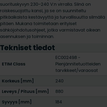
suorituskyvyn 230–240 V:n virralla. Siinä on
roiskesuojattu kansi, ja se on suunniteltu
pitkäaikaista kestävyyttä ja turvallisuutta silmällä
pitäen. Mukana toimitetaan erityiset
sähköjohdotusohjeet, jotka varmistavat oikean
asennuksen ja toiminnan.
Tekniset tiedot
EC002498 -
ETIM Class
Pienjännitetuotteiden
tarvikkeet/varaosat
Korkeus [mm]
240
Leveys / Pituus [mm]
880
Syvyys [mm]
184