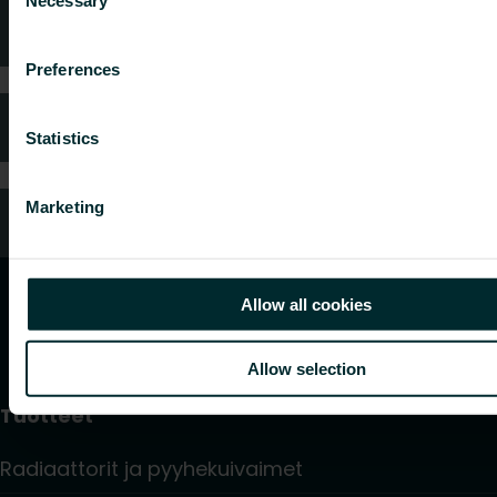
Selection
Tekniken neuvonta
Preferences
Usein kysytyt kysymykset
Statistics
Marketing
Oletko kuluttaja?
Allow all cookies
Allow selection
Tuotteet
Radiaattorit ja pyyhekuivaimet