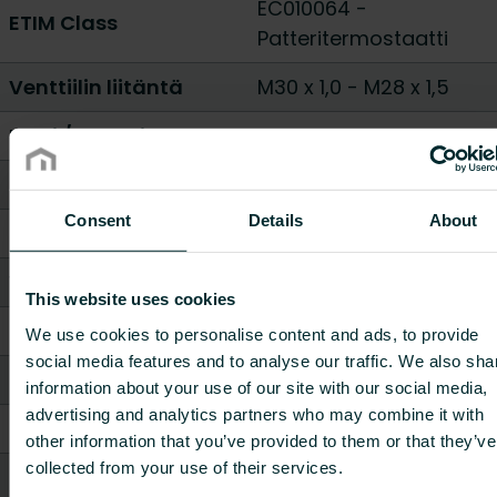
EC010064 -
ETIM Class
Patteritermostaatti
Venttiilin liitäntä
M30 x 1,0
-
M28 x 1,5
Malli / Tyyppi
suora
Sopii radiaattoriin
Kyllä
Consent
Details
About
Ilkivaltasuojattu
Kyllä
Varkaudenesto
Kyllä
This website uses cookies
Sopii lämmitykseen
Kyllä
We use cookies to personalise content and ads, to provide
social media features and to analyse our traffic. We also sha
Säätöelementti
Vahalla täytetty
information about your use of our site with our social media,
advertising and analytics partners who may combine it with
Säätöalue [°C]
0 - 28
other information that you’ve provided to them or that they’ve
collected from your use of their services.
Hystereesi [K]
0.24