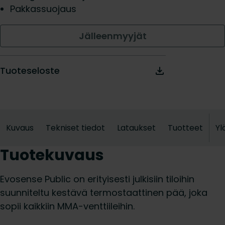
Pakkassuojaus
Jälleenmyyjät
Tuoteseloste
Kuvaus
Tekniset tiedot
Lataukset
Tuotteet
Yl
Tuotekuvaus
Evosense Public on erityisesti julkisiin tiloihin
suunniteltu kestävä termostaattinen pää, joka
sopii kaikkiin MMA-venttiileihin.