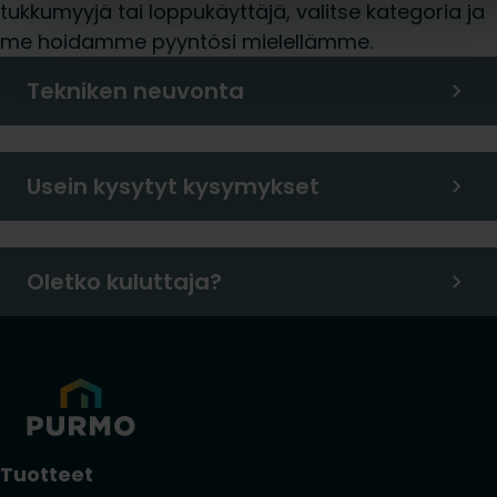
tukkumyyjä tai loppukäyttäjä, valitse kategoria ja
me hoidamme pyyntösi mielellämme.
Tekniken neuvonta
Usein kysytyt kysymykset
Oletko kuluttaja?
Tuotteet