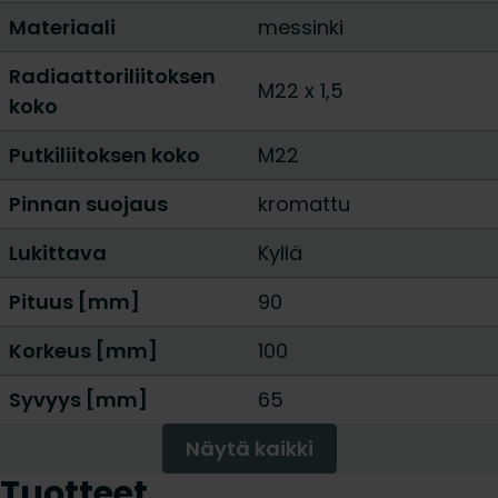
Materiaali
messinki
Radiaattoriliitoksen
M22 x 1,5
koko
Putkiliitoksen koko
M22
Pinnan suojaus
kromattu
Lukittava
Kyllä
Pituus [mm]
90
Korkeus [mm]
100
Syvyys [mm]
65
Näytä kaikki
Tuotteet