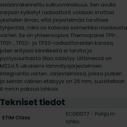
sisäänrakennettu sulkuominaisuus. Sen avulla
sarjaan kytketyt radiaattorit voidaan irrottaa
yksitellen ilman, että järjestelmää tarvitsee
tyhjentää, mikä on kätevää esimerkiksi maalausta
varten. Se on yhteensopiva Thermopanel TP11-,
TP21-, TP22- ja TP33-radiaattoreiden kanssa,
joten erityisiä kiinnikkeitä ei tarvita ja
pystysuuntaista tilaa säästyy. Liittimessä on
M22x1,5 ulkokierre lämmitysjärjestelmien
integrointia varten. Järjestelmissä, joissa putken
ja seinän välinen etäisyys on 26 mm, suositellaan
6 mm:n paksua lohkoa.
Tekniset tiedot
EC010077 - Pohja H-
ETIM Class
lohko