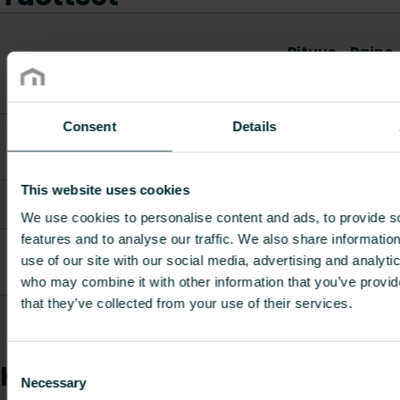
Pituus
Paino
Tuotenumero
Tuotekuvaus
[mm]
[kg]
Consent
Details
RAK4 Valve
FDI01306940I0010
TP22/33
90
-
(White)
This website uses cookies
RAK4 Valve
FDI01306942I0010
90
-
TP11/21 (White)
We use cookies to personalise content and ads, to provide s
features and to analyse our traffic. We also share informatio
RAK4 Valve
use of our site with our social media, advertising and analyti
FDI01306944I001SCHRO
TP22/33
90
-
(Chrome)
who may combine it with other information that you’ve provid
that they’ve collected from your use of their services.
RAK4 Valve
FDI01306946I001SCHRO
TP11/21
90
-
(Chrome)
Consent
Kuinka voimme auttaa
Necessary
Selection