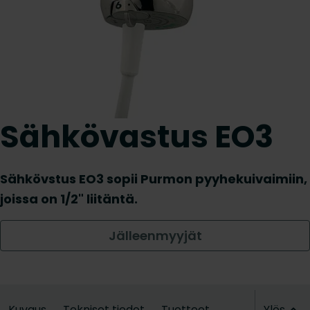
Sähkövastus EO3
Sähkövstus EO3 sopii Purmon pyyhekuivaimiin,
joissa on 1/2" liitäntä.
Jälleenmyyjät
Kuvaus
Tekniset tiedot
Tuotteet
Ylös