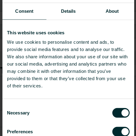
Kiiltoaste
kiiltävä
Consent
Details
About
Korkeus [mm]
40
Leveys / Pituus [mm]
450
This website uses cookies
We use cookies to personalise content and ads, to
Syvyys [mm]
40
provide social media features and to analyse our traffic.
We also share information about your use of our site with
Näytä kaikki
our social media, advertising and analytics partners who
Tuotteet
may combine it with other information that you’ve
provided to them or that they’ve collected from your use
CO2/Kg
of their services.
Paino
ekvivalentti
Tuotenumero
Tuotekuvaus
[kg]
per kg
materiaalia
Consent
Necessary
Selection
Sähkövastus
5530851
-
-
E03-300
Preferences
Sähkövastus
5530861
-
-