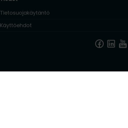
Tietosuojakäytäntö
Käyttöehdot