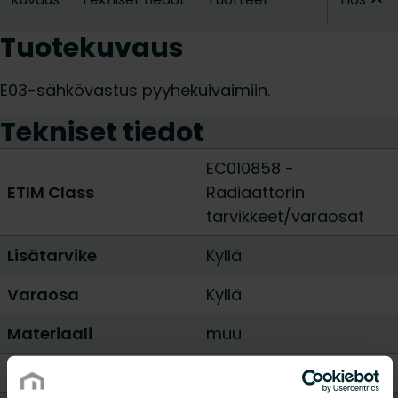
Tuotekuvaus
E03-sähkövastus pyyhekuivaimiin.
Tekniset tiedot
EC010858 -
ETIM Class
Radiaattorin
tarvikkeet/varaosat
Lisätarvike
Kyllä
Varaosa
Kyllä
Materiaali
muu
Vakioväri
Kyllä