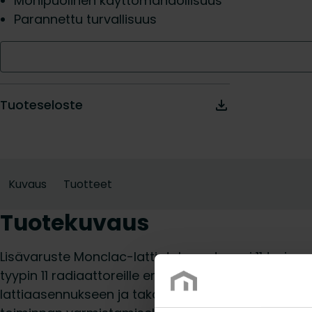
Monipuolinen käyttömahdollisuus
Parannettu turvallisuus
Tuoteseloste
Kuvaus
Tuotteet
Tuotekuvaus
Lisävaruste Monclac-lattiatukeen, tyyppi 11 tarj
tyypin 11 radiaattoreille erilaisissa ympäristöissä. 
lattiaasennukseen ja takaa radiaattorin oikean ko