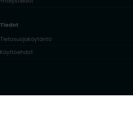
Yhteystiedot
Tiedot
Tietosuojakäytäntö
Käyttöehdot