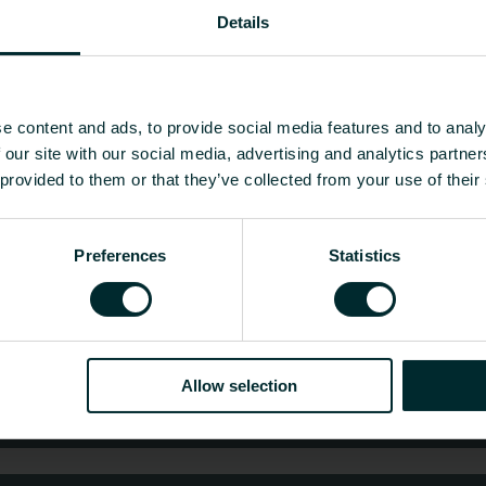
ta valmistettu jalusta takaa
Details
ä ihanteellisen valinnan sekä
e content and ads, to provide social media features and to analy
Korkeus [mm]
Paino [kg]
CO2/Kg ekvivalentti per 
 our site with our social media, advertising and analytics partn
 provided to them or that they’ve collected from your use of their
-
-
ua?
Preferences
Statistics
tukkumyyjä tai loppukäyttäjä, valitse kategoria ja 
Allow selection