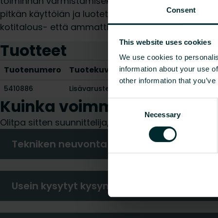
toiminnan varmistamiseksi. Kestävästä materiaalis
Consent
pitkän käyttöiän ja luotettavuuden, mikä tekee siit
kotitalous- että ammattikäyttöön.
This website uses cookies
Tuotteet
We use cookies to personalis
Tuotenumero
Tuotekuvaus
information about your use of
other information that you’ve
5410886
Lisävaruste MCS-lattiatukeen, tyyppi 11
-
Kuinka voimme auttaa sin
Consent
Necessary
Selection
Olitpa sitten suunnittelija, asentaja, arkkitehti, 
Tekniken neuvonta
Usein kysytyt kysymykset