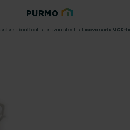
sustusradiaattorit
Lisävarusteet
Lisävaruste MCS-la