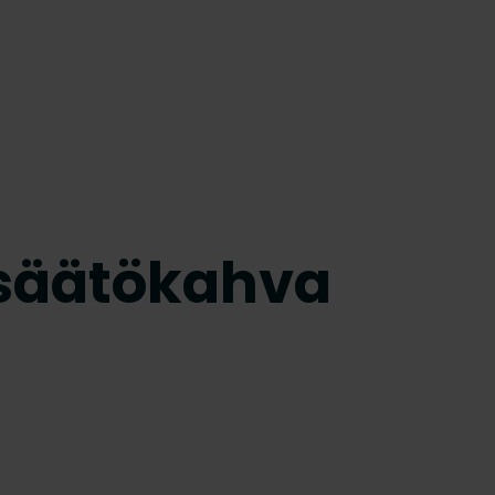
sisäätökahva