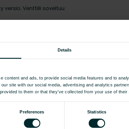
 versio. Venttiili soveltuu
Details
EC010048 - Tarvikkeet/varaosa
Kyllä
e content and ads, to provide social media features and to analy
käsipyörä
 our site with our social media, advertising and analytics partn
 provided to them or that they’ve collected from your use of their
Näytä kaikki
Preferences
Statistics
CO2/Kg ekvivalentti per kg materiaalia