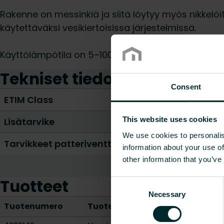
Rakenne on messinkiä ja siitä löytyy myös nikkelöity
käytettäväksi vesikiertoisissa järjestelmissä.
Käyttölämpötila on 5–100 °C ja paineluokka PN 10.
Tekniset tiedot
Consent
ETIM Class
This website uses cookies
Lisätarvike
We use cookies to personalis
Tarvikkeet patteriventtiileille
information about your use of
other information that you’ve
Tuotteet
Consent
Necessary
Selection
Tuotenumero
Tuotekuvaus
Paino [kg]