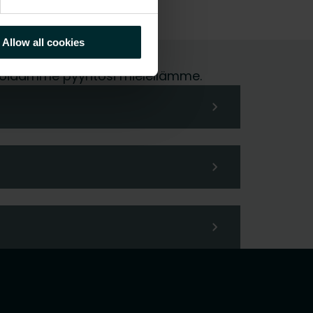
Allow all cookies
me hoidamme pyyntösi mielellämme.