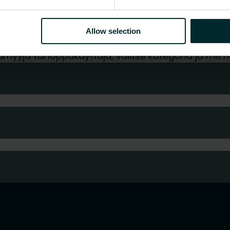
-
-
Allow selection
ua?
tukkumyyjä tai loppukäyttäjä, valitse kategoria ja 