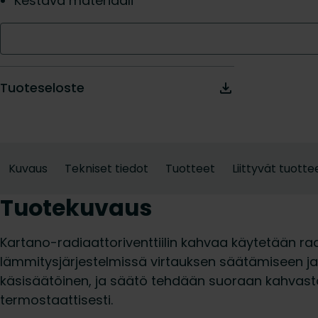
Kestävä materiaali
Tuoteseloste
Kuvaus
Tekniset tiedot
Tuotteet
Liittyvät tuotte
Tuotekuvaus
Kartano-radiaattoriventtiilin kahvaa käytetään rad
lämmitysjärjestelmissä virtauksen säätämiseen ja s
käsisäätöinen, ja säätö tehdään suoraan kahvasta.
termostaattisesti.