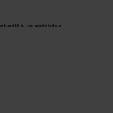
riventtiilin käsisäätökahva