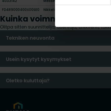
4033142
Messinkinen, kiillotettu
-
FD4R9000400X00SE0
Nikkelöity, kiillotettu
-
Kuinka voimme auttaa sin
Olitpa sitten suunnittelija, asentaja, arkkitehti, 
Tekniken neuvonta
Usein kysytyt kysymykset
Oletko kuluttaja?