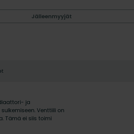
Jälleenmyyjät
et
iaattori- ja
ulkemiseen. Venttiili on
 Tämä ei siis toimi