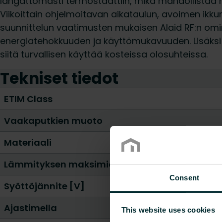
langattomasti termostaattiin, mikä mahdollistaa
Viikoittain ohjelmoitavan aikataulun, avoimen ikku
suunnittelun vaatimusten mukaisen Alaid RF:n om
energiatehokkuuden ja käyttömukavuuden. Lisäksi 
siitä turvallisen käyttää kosteissa olosuhteissa.
Tekniset tiedot
ETIM Class
Vaakaputkien muoto
Materiaali
Lämmityksen maksimiottoteho [W]
Consent
Syöttöjännite [V]
Ajastimella
This website uses cookies