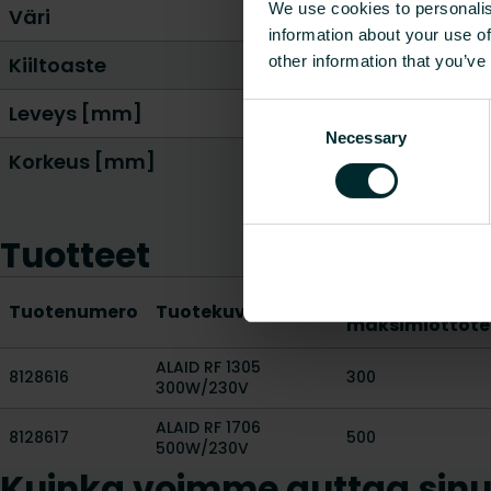
We use cookies to personalis
Väri
information about your use of
other information that you’ve
Kiiltoaste
Leveys [mm]
Consent
Necessary
Selection
Korkeus [mm]
Tuotteet
Lämmityksen
Tuotenumero
Tuotekuvaus
maksimiottote
ALAID RF 1305
8128616
300
300W/230V
ALAID RF 1706
8128617
500
500W/230V
Kuinka voimme auttaa sin