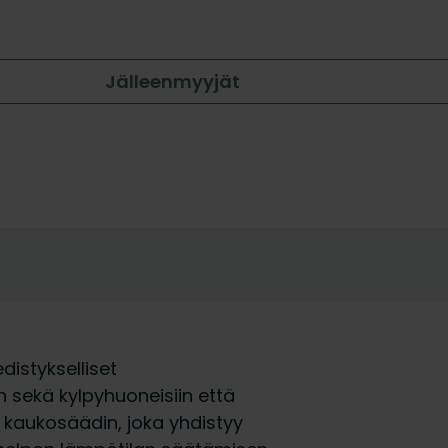
Jälleenmyyjät
distykselliset
n sekä kylpyhuoneisiin että
a kaukosäädin, joka yhdistyy