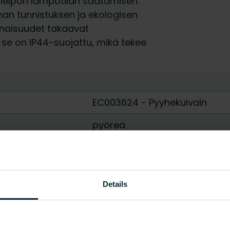
 helpon lämpötilan säätämisen.
nan tunnistuksen ja ekologisen
inaisuudet takaavat
se on IP44-suojattu, mikä tekee
EC003624 - Pyyhekuivain
pyöreä
teräs
300
-
500
Details
- 230
Kyllä