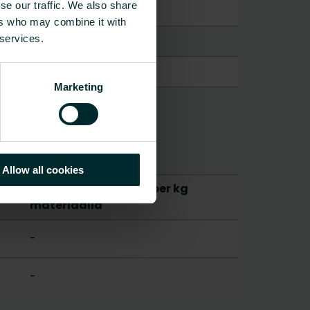
se our traffic. We also share
ers who may combine it with
 services.
Marketing
Allow all cookies
CO2/Kg ekvivalentti per kg
materiaalia
-
-