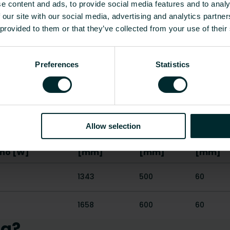
e content and ads, to provide social media features and to analy
kromi
 our site with our social media, advertising and analytics partn
 provided to them or that they’ve collected from your use of their
kiiltävä
500
-
600
Preferences
Statistics
1343
-
1658
Näytä kaikki
Allow selection
Korkeus
Leveys
Syvyys
ho [W]
[mm]
[mm]
[mm]
1343
500
60
1658
600
60
ua?