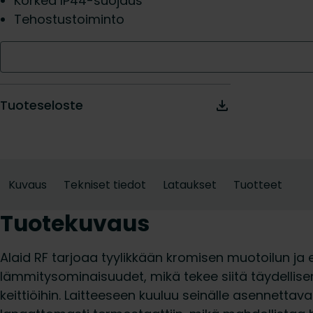
Korkea IP44-suojaus
Tehostustoiminto
Tuoteseloste
Kuvaus
Tekniset tiedot
Lataukset
Tuotteet
Tuotekuvaus
Alaid RF tarjoaa tyylikkään kromisen muotoilun ja e
lämmitysominaisuudet, mikä tekee siitä täydellise
keittiöihin. Laitteeseen kuuluu seinälle asennettav