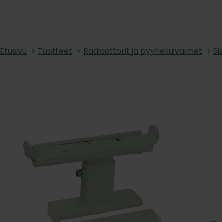
Etusivu
Tuotteet
Radiaattorit ja pyyhekuivaimet
Si