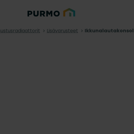
sustusradiaattorit
Lisävarusteet
Ikkunalautakonsol