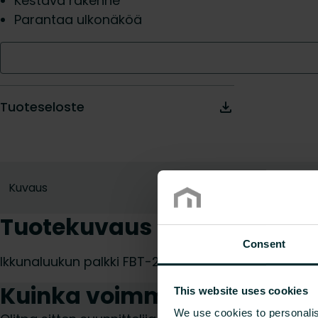
Kestävä rakenne
Parantaa ulkonäköä
Tuoteseloste
Kuvaus
Tuotekuvaus
Consent
Ikkunaluukun palkki FBT-20
Kuinka voimme auttaa sin
This website uses cookies
We use cookies to personalis