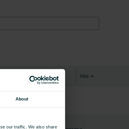
Ylös
About
se our traffic. We also share