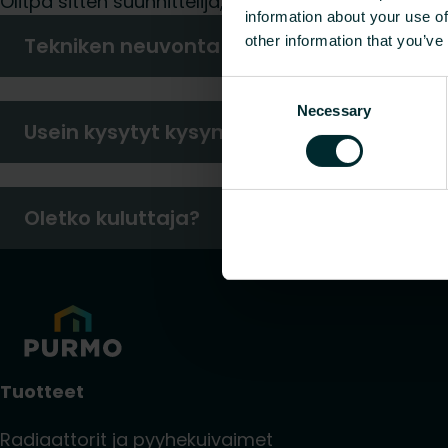
Olitpa sitten suunnittelija, asentaja, arkkitehti, 
information about your use of
Tekniken neuvonta
other information that you’ve
Consent
Necessary
Selection
Usein kysytyt kysymykset
Oletko kuluttaja?
Tuotteet
Radiaattorit ja pyyhekuivaimet