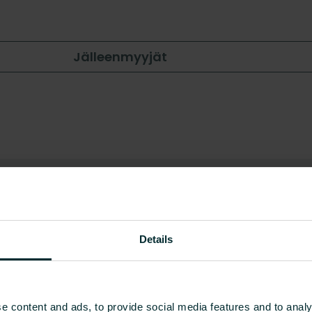
Jälleenmyyjät
Details
ua?
e content and ads, to provide social media features and to analy