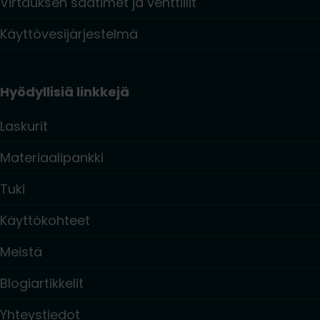
Virtauksen säätimet ja venttiilit
Käyttövesijärjestelmä
Hyödyllisiä linkkejä
Laskurit
Materiaalipankki
Tuki
Käyttökohteet
Meistä
Blogiartikkelit
Yhteystiedot