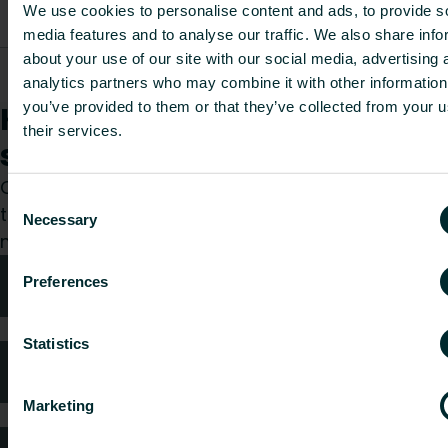
Muunnosliitin,
We use cookies to personalise content and ads, to provide s
5405805_
-
-
-
kulma R3/8"
media features and to analyse our traffic. We also share info
about your use of our site with our social media, advertising 
Muunnosliitin,
5405806_
-
-
-
analytics partners who may combine it with other information
kulma R1/2"
you’ve provided to them or that they’ve collected from your u
Kuinka voimme auttaa
their services.
sinua?
Olitpa sitten suunnittelija, asentaja, arkkitehti,
Consent
tukkumyyjä tai loppukäyttäjä, valitse kategoria ja
Necessary
Selection
me hoidamme pyyntösi mielellämme.
Tekniken neuvonta
Preferences
Statistics
Usein kysytyt kysymykset
Marketing