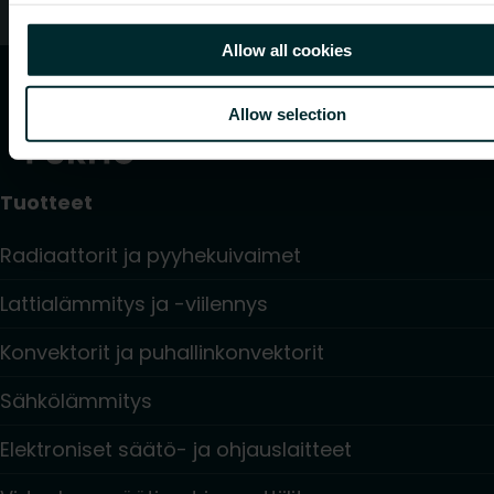
Oletko kuluttaja?
Allow all cookies
Allow selection
Tuotteet
Radiaattorit ja pyyhekuivaimet
Lattialämmitys ja -viilennys
Konvektorit ja puhallinkonvektorit
Sähkölämmitys
Elektroniset säätö- ja ohjauslaitteet