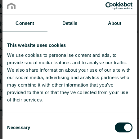
Monclac konsolin yläosa 20/30 on suunniteltu
tarjoamaan luotettava tuki paneeliradiaattoreille,
ja se kestää jopa 200 kg:n pystysuoraa
Consent
Details
About
kuormitusta. Se mahdollistaa helpon ja turvallisen
asennuksen, joten se soveltuu sekä uusiin
This website uses cookies
asennuksiin että jälkiasennuksiin. Sen kestävä
We use cookies to personalise content and ads, to
rakenne takaa pitkäaikaisen suorituskyvyn
provide social media features and to analyse our traffic.
erilaisissa ympäristöissä, asuinympäristöistä
We also share information about your use of our site with
vaativiin kaupallisiin kohteisiin.
our social media, advertising and analytics partners who
Lämmitysjärjestelmän vakauden ja tehokkuuden
may combine it with other information that you’ve
varmistamiseksi suositellaan säännöllisiä
provided to them or that they’ve collected from your use
huoltotarkastuksia.
of their services.
Tuotteet
Consent
CO2/Kg
Necessary
Selection
Paino
ekvivalentti
Tuotenumero
Tuotekuvaus