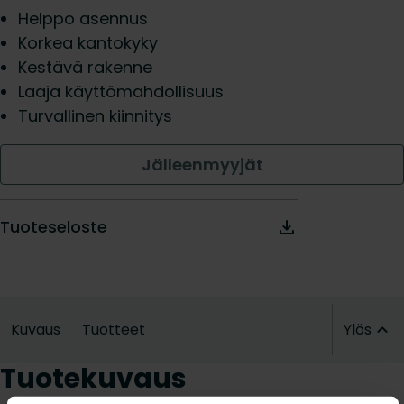
Helppo asennus
Korkea kantokyky
Kestävä rakenne
Laaja käyttömahdollisuus
Turvallinen kiinnitys
Jälleenmyyjät
Tuoteseloste
Kuvaus
Tuotteet
Ylös
Tuotekuvaus