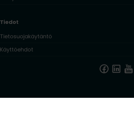
Tiedot
Tietosuojakäytäntö
Käyttöehdot