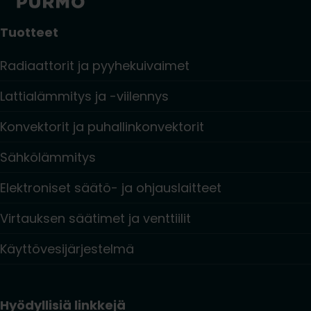
Tuotteet
Radiaattorit ja pyyhekuivaimet
Lattialämmitys ja -viilennys
Konvektorit ja puhallinkonvektorit
Sähkölämmitys
Elektroniset säätö- ja ohjauslaitteet
Virtauksen säätimet ja venttiilit
Käyttövesijärjestelmä
Hyödyllisiä linkkejä