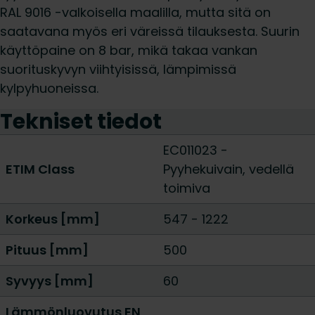
RAL 9016 -valkoisella maalilla, mutta sitä on
saatavana myös eri väreissä tilauksesta. Suurin
käyttöpaine on 8 bar, mikä takaa vankan
suorituskyvyn viihtyisissä, lämpimissä
kylpyhuoneissa.
Tekniset tiedot
EC011023 -
ETIM Class
Pyyhekuivain, vedellä
toimiva
Korkeus [mm]
547
-
1222
Pituus [mm]
500
Syvyys [mm]
60
Lämmönluovutus EN