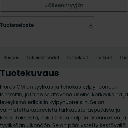
Jälleenmyyjät
Tuoteseloste
Kuvaus
Tekniset tiedot
Lataukset
Laskurit
Tuo
Tuotekuvaus
Flores CM on tyylikäs ja tehokas kylpyhuoneen
lämmitin, jota on saatavana useina korkeuksina ja
leveyksinä erilaisiin kylpyhuoneisiin. Se on
valmistettu kaarevista tarkkuusteräsputkista ja
keskiliitoksesta, mikä takaa helpon asennuksen ja
tyylikkään ulkonäön. Se on päällystetty kestävällä