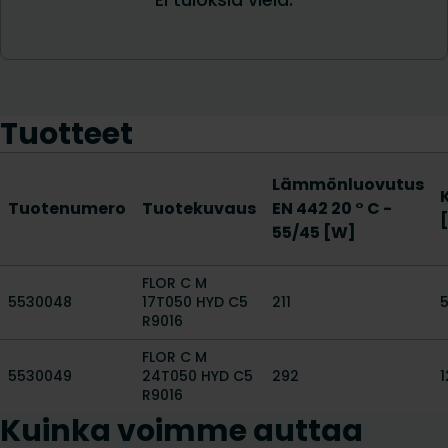
Tuotteet
Lämmönluovutus
Tuotenumero
Tuotekuvaus
EN 442 20 ° C -
55/45 [W]
FLOR C M
5530048
17T050 HYD C5
211
R9016
FLOR C M
5530049
24T050 HYD C5
292
1
R9016
Kuinka voimme auttaa