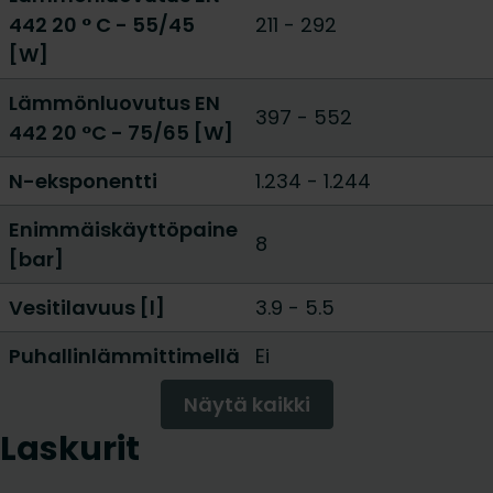
442 20 ° C - 55/45
211
-
292
[W]
Lämmönluovutus EN
397
-
552
442 20 °C - 75/65 [W]
N-eksponentti
1.234
-
1.244
Enimmäiskäyttöpaine
8
[bar]
Vesitilavuus [l]
3.9
-
5.5
Puhallinlämmittimellä
Ei
Näytä kaikki
Laskurit