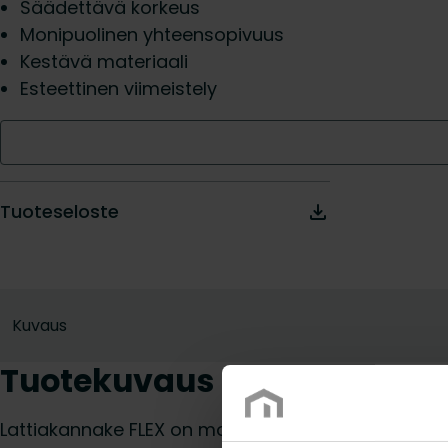
Säädettävä korkeus
Monipuolinen yhteensopivuus
Kestävä materiaali
Esteettinen viimeistely
Tuoteseloste
Kuvaus
Tuotekuvaus
Lattiakannake FLEX on monipuolinen kiinnitysratka