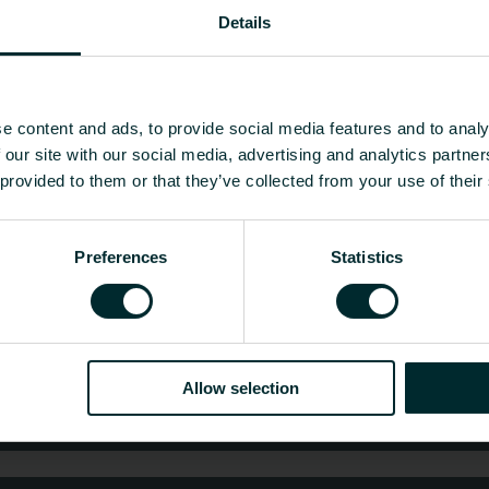
Ventil Compact Flex, Ramo Ventil
Details
 Kestävästä metallista
 Kannatinjärjestelmän korkeutta
ilaiset asennusvaatimukset.
ja sisältää kaikki tarvittavat
e content and ads, to provide social media features and to analy
esteettisen asennuksen sekä
 our site with our social media, advertising and analytics partn
 provided to them or that they’ve collected from your use of their
ua?
Preferences
Statistics
tukkumyyjä tai loppukäyttäjä, valitse kategoria ja 
Allow selection