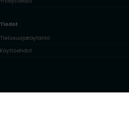
Yhteystiedot
Tiedot
Tietosuojakäytäntö
Käyttöehdot