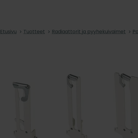
Etusivu
Tuotteet
Radiaattorit ja pyyhekuivaimet
Pa