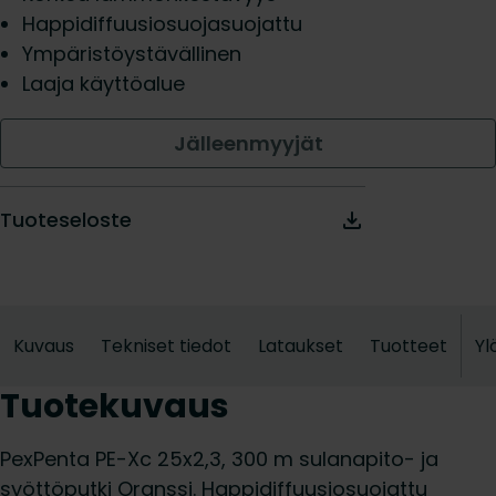
Happidiffuusiosuojasuojattu
Ympäristöystävällinen
Laaja käyttöalue
Jälleenmyyjät
Tuoteseloste
Kuvaus
Tekniset tiedot
Lataukset
Tuotteet
Yl
Tuotekuvaus
PexPenta PE-Xc 25x2,3, 300 m sulanapito- ja
syöttöputki Oranssi. Happidiffuusiosuojattu