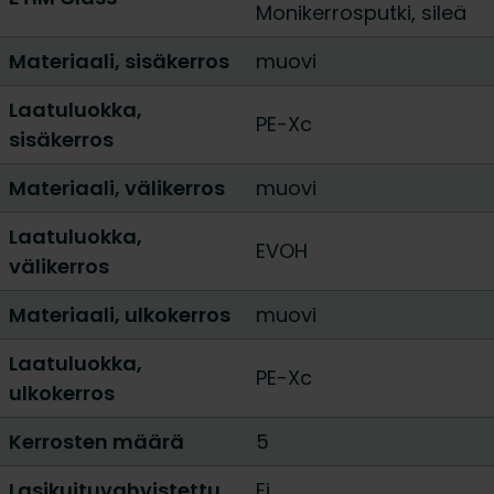
Monikerrosputki, sileä
Materiaali, sisäkerros
muovi
Laatuluokka,
PE-Xc
sisäkerros
Materiaali, välikerros
muovi
Laatuluokka,
EVOH
välikerros
Materiaali, ulkokerros
muovi
Laatuluokka,
PE-Xc
ulkokerros
Kerrosten määrä
5
Lasikuituvahvistettu
Ei