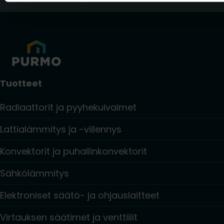
Tuotteet
Radiaattorit ja pyyhekuivaimet
Lattialämmitys ja -viilennys
Konvektorit ja puhallinkonvektorit
Sähkölämmitys
Elektroniset säätö- ja ohjauslaitteet
Virtauksen säätimet ja venttiilit