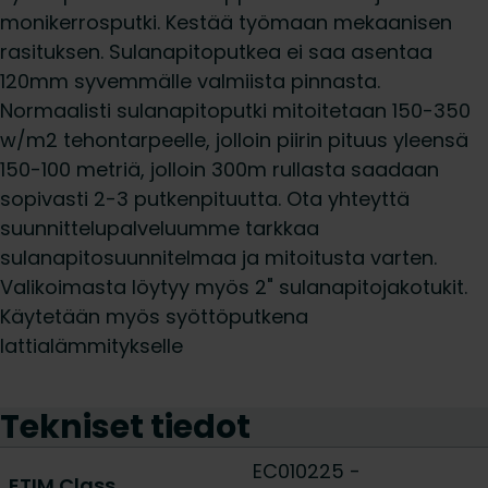
monikerrosputki. Kestää työmaan mekaanisen
rasituksen. Sulanapitoputkea ei saa asentaa
120mm syvemmälle valmiista pinnasta.
Normaalisti sulanapitoputki mitoitetaan 150-350
w/m2 tehontarpeelle, jolloin piirin pituus yleensä
150-100 metriä, jolloin 300m rullasta saadaan
sopivasti 2-3 putkenpituutta. Ota yhteyttä
suunnittelupalveluumme tarkkaa
sulanapitosuunnitelmaa ja mitoitusta varten.
Valikoimasta löytyy myös 2" sulanapitojakotukit.
Käytetään myös syöttöputkena
lattialämmitykselle
Tekniset tiedot
EC010225 -
ETIM Class