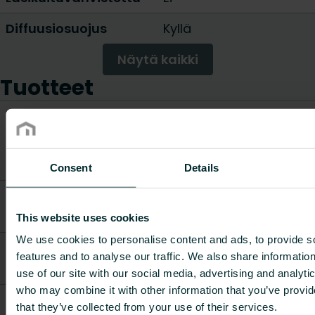
Diffuusiosuojus
Kyllä
Näytä kaikki
Tuotteet
Vesitilavuus
Paino
Tuotenumero
Tuotekuvaus
[l/m]
[kg]
Consent
Details
Syöttöputki PE-
1756205
Xc 32x3 + SP
-
11
This website uses cookies
42/36, 25m
We use cookies to personalise content and ads, to provide s
Syöttöputki PE-
features and to analyse our traffic. We also share informatio
1756205
Xc 25x2.3 + SP
-
7
34/28, 25m
use of our site with our social media, advertising and analyti
who may combine it with other information that you’ve provid
Syöttöputki PE-
that they’ve collected from your use of their services.
1756204
Xc 25x2.3 + SP
-
14