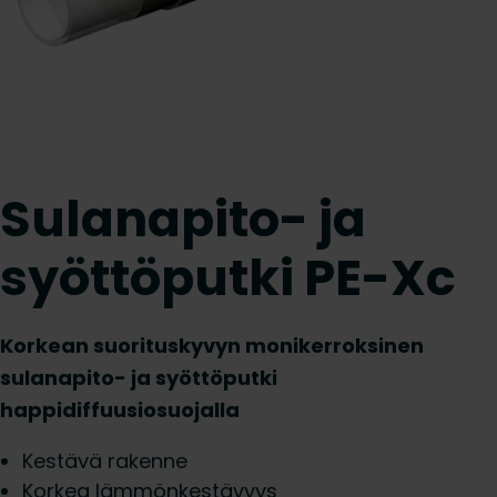
Sulanapito- ja
syöttöputki PE-Xc
Korkean suorituskyvyn monikerroksinen
sulanapito- ja syöttöputki
happidiffuusiosuojalla
Kestävä rakenne
Korkea lämmönkestävyys