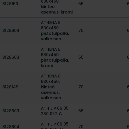
630x450,
8128150
55
kiinteä
asennus, kromi
ATHENA E
630x450,
8128604
70
pistotulpalla,
valkoinen
ATHENA E
630x450,
8128603
55
pistotulpalla,
kromi
ATHENA E
630x450,
8128149
kiinteä
70
asennus,
valkoinen
ATH E P 06 05
8128603
55
230 01 2 C
ATH E P 06 05
8128604
70