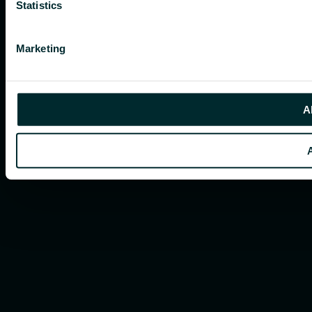
Statistics
Marketing
A
A