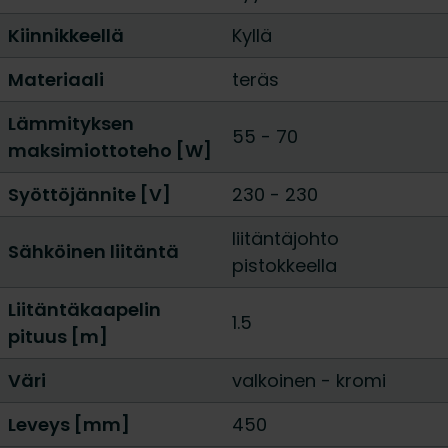
Kiinnikkeellä
Kyllä
Materiaali
teräs
Lämmityksen
55
-
70
maksimiottoteho [W]
Syöttöjännite [V]
230 - 230
liitäntäjohto
Sähköinen liitäntä
pistokkeella
Liitäntäkaapelin
1.5
pituus [m]
Väri
valkoinen
-
kromi
Leveys [mm]
450