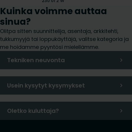
230 01 2 W
Kuinka voimme auttaa
sinua?
Olitpa sitten suunnittelija, asentaja, arkkitehti,
tukkumyyjä tai loppukäyttäjä, valitse kategoria ja
me hoidamme pyyntösi mielellämme.
Tekniken neuvonta
Usein kysytyt kysymykset
Oletko kuluttaja?