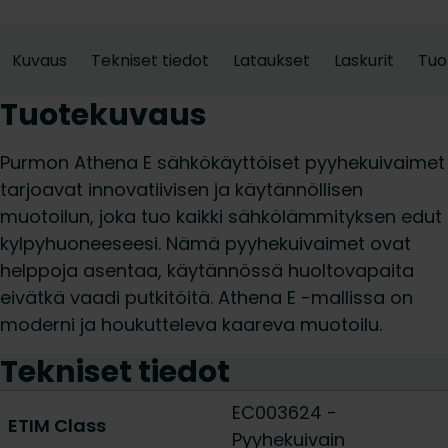
Kuvaus
Tekniset tiedot
Lataukset
Laskurit
Tuo
Tuotekuvaus
Purmon Athena E sähkökäyttöiset pyyhekuivaimet
tarjoavat innovatiivisen ja käytännöllisen
muotoilun, joka tuo kaikki sähkölämmityksen edut
kylpyhuoneeseesi. Nämä pyyhekuivaimet ovat
helppoja asentaa, käytännössä huoltovapaita
eivätkä vaadi putkitöitä. Athena E -mallissa on
moderni ja houkutteleva kaareva muotoilu.
Tekniset tiedot
EC003624 -
ETIM Class
Pyyhekuivain