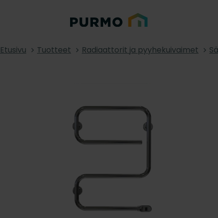
Etusivu
Tuotteet
Radiaattorit ja pyyhekuivaimet
Sä