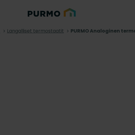
t
Langalliset termostaatit
PURMO Analoginen termo