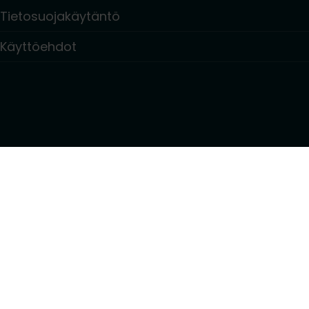
Tietosuojakäytäntö
Käyttöehdot