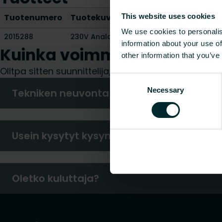
This website uses cookies
Tuotenumero
Tuotekuvaus
Korkeu
We use cookies to personalis
2015288
230V Analoginen Termostaatti
-
information about your use of
Kuinka voimme auttaa sin
other information that you’ve
Olitpa sitten suunnittelija, asentaja, arkkitehti, 
Consent
Necessary
Selection
Tekniken neuvonta
Usein kysytyt kysymykset
Oletko kuluttaja?