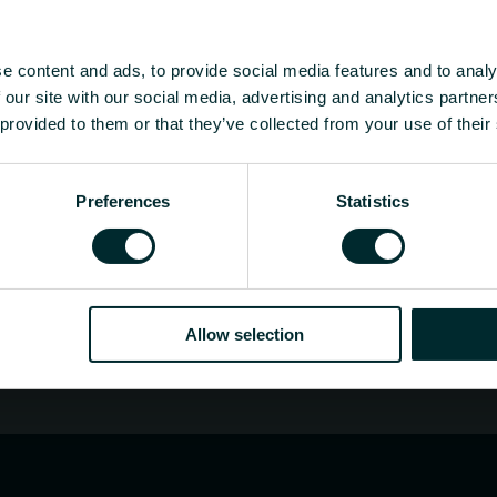
s [mm]
Leveys [mm]
Syvyys [mm]
Paino [kg]
C
e content and ads, to provide social media features and to analy
-
-
-
-
 our site with our social media, advertising and analytics partn
ua?
 provided to them or that they’ve collected from your use of their
tukkumyyjä tai loppukäyttäjä, valitse kategoria ja 
Preferences
Statistics
Allow selection