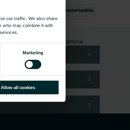
O2/Kg ekvivalentti per kg materiaalia
se our traffic. We also share
ers who may combine it with
 services.
me hoidamme pyyntösi mielellämme.
Marketing
Allow all cookies