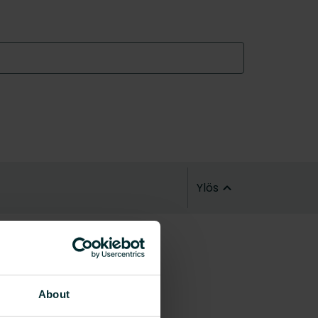
Ylös
About