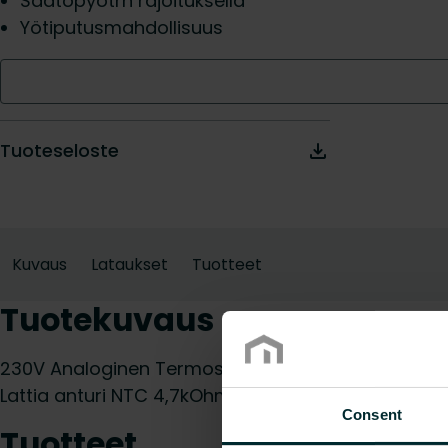
Säätöpyötrn rajoituksella
Yötiputusmahdollisuus
Tuoteseloste
Kuvaus
Lataukset
Tuotteet
Tuotekuvaus
230V Analoginen Termostaatti, jossa mahdollisuus 
Lattia anturi NTC 4,7kOhm (3m).
Consent
Tuotteet