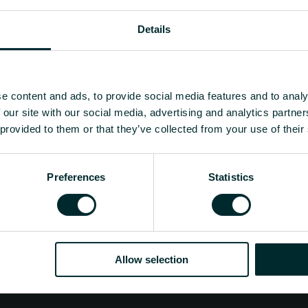
130
Details
0.7
Näytä kaikki
e content and ads, to provide social media features and to analy
 our site with our social media, advertising and analytics partn
g ekvivalentti per kg materiaalia
 provided to them or that they’ve collected from your use of their
ua?
Preferences
Statistics
tukkumyyjä tai loppukäyttäjä, valitse kategoria ja 
Allow selection