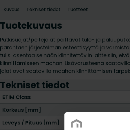
Kuvaus
Tekniset tiedot
Tuotteet
Tuotekuvaus
Putkisuojat/peitejalat peittävät tulo- ja paluuputke
parantaen järjestelmän esteettisyyttä ja varmista
tulisi asentaa seinään kiinnitettäviin laitteisiin, ei
kiinnittämiseen maahan. Lisävarusteena saatavilla 
jalat ovat saatavilla maahan kiinnittämisen tarpeis
Tekniset tiedot
ETIM Class
Korkeus [mm]
Leveys / Pituus [mm]