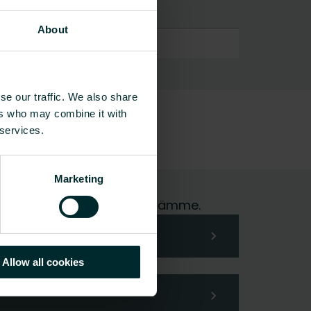
About
se our traffic. We also share
ers who may combine it with
 services.
Marketing
me hoidamme pyyntösi mielellämme.
Allow all cookies