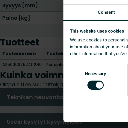
Syvyys [mm]
Consent
Paino [kg]
This website uses cookies
Tuotteet
We use cookies to personalis
information about your use of
Tuotenumero
Tuotekuvaus
Paino [kg]
CO2/K
other information that you’ve
AZ500007524112N0
Peitejalat
0.7
-
Consent
Kuinka voimme auttaa sin
Necessary
Selection
Olitpa sitten suunnittelija, asentaja, arkkitehti, 
Tekniken neuvonta
Usein kysytyt kysymykset