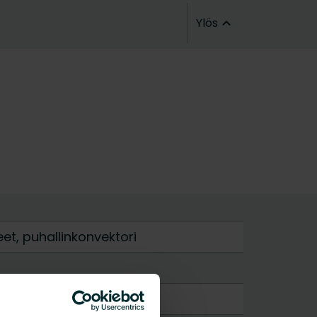
Ylös
et, puhallinkonvektori