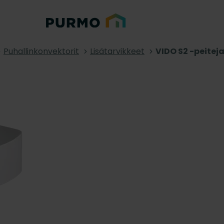
Puhallinkonvektorit
Lisätarvikkeet
VIDO S2 -peitej