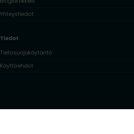
Blogiartikkelit
Yhteystiedot
Tiedot
Tietosuojakäytäntö
Käyttöehdot