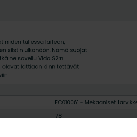
t niiden tullessa laiteön,
en siistin ulkonäön. Nämä suojat
vätkä ne sovellu Vido S2:n
olevat lattiaan kiinnitettävät
iin
EC010061 - Mekaaniset tarvikke
78
185