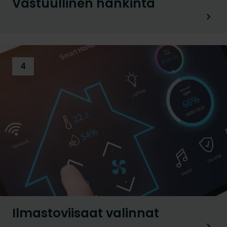
Vastuullinen hankinta
4
Ilmastoviisaat valinnat