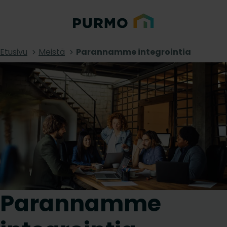
Etusivu
Meistä
Parannamme integrointia
Parannamme