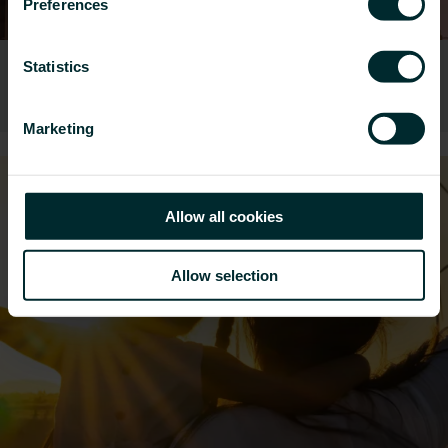
Preferences
Päästöt ja energia
Statistics
Marketing
2
Allow all cookies
Allow selection