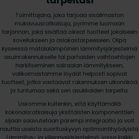
tarpeitasi
Toimittajana, joka tarjoaa sisäilmaston
mukavuusratkaisuja, pyrimme luomaan
tarjonnan, joka sisältää oikeat tuotteet jokaiseen
sovellukseen ja asiakastarpeeseen. Olipa
kyseessä matalalämpöinen lämmitysjärjestelmä
asuinrakennukselle tai parhaiden vaihtoehtojen
harkitseminen sairaalan lämmitykseen,
valikoimastamme löydät helposti sopivat
tuotteet, jotka vastaavat rakennuksen ulkonäköä
ja tuntumaa sekä sen asukkaiden tarpeita.
Uskomme kuitenkin, että käyttämällä
kokonaisratkaisuja yksittäisten komponenttien
sijaan saavutetaan parempi integraatio ja voit
nauttia useista suorituskyvyn optimointihyödyistä.
Lämmitys- ja viilennysjärjestelmä, jossa kaikki