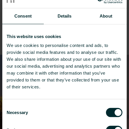
10 sitoumustamme
Consent
Details
About
Olemme laatineet nämä 10 sitoumusta
viitekohdiksi matkallamme kohti kestävän
This website uses cookies
kehityksen sisällyttämistä liiketoimintamme
kaikkiin osa-alueisiin.
We use cookies to personalise content and ads, to
provide social media features and to analyse our traffic.
We also share information about your use of our site with
1
our social media, advertising and analytics partners who
may combine it with other information that you’ve
provided to them or that they’ve collected from your use
of their services.
Consent
Necessary
Selection