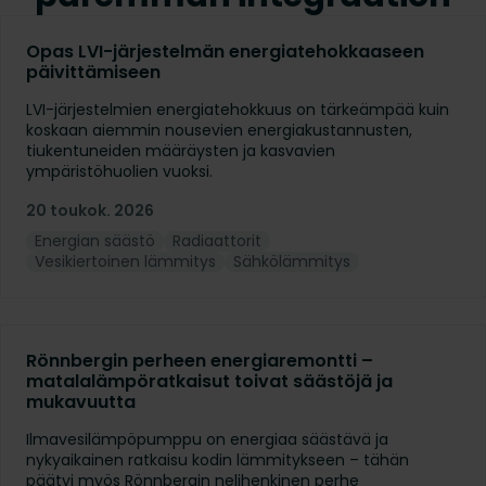
Opas LVI-järjestelmän energiatehokkaaseen
päivittämiseen
LVI-järjestelmien energiatehokkuus on tärkeämpää kuin
koskaan aiemmin nousevien energiakustannusten,
tiukentuneiden määräysten ja kasvavien
ympäristöhuolien vuoksi.
20 toukok. 2026
Energian säästö
Radiaattorit
Vesikiertoinen lämmitys
Sähkölämmitys
Rönnbergin perheen energiaremontti –
matalalämpöratkaisut toivat säästöjä ja
mukavuutta
Ilmavesilämpöpumppu on energiaa säästävä ja
nykyaikainen ratkaisu kodin lämmitykseen – tähän
päätyi myös Rönnbergin nelihenkinen perhe